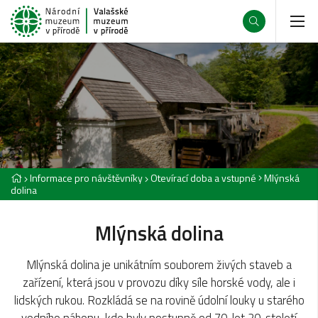
Informace pro návštěvníky
Otevírací doba a vstupné
Mlýnská
dolina
Mlýnská dolina
Mlýnská dolina je unikátním souborem živých staveb a
zařízení, která jsou v provozu díky síle horské vody, ale i
lidských rukou. Rozkládá se na rovině údolní louky u starého
vodního náhonu, kde byly postupně od 70. let 20. století