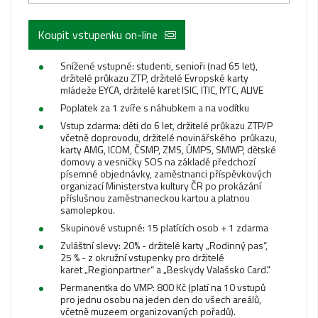
Koupit vstupenku on-line
Snížené vstupné: studenti, senioři (nad 65 let),
držitelé průkazu ZTP, držitelé Evropské karty
mládeže EYCA, držitelé karet ISIC, ITIC, IYTC, ALIVE
Poplatek za 1 zvíře s náhubkem a na vodítku
Vstup zdarma: děti do 6 let, držitelé průkazu ZTP/P
včetně doprovodu, držitelé novinářského průkazu,
karty AMG, ICOM, ČSMP, ZMS, ÚMPS, SMWP, dětské
domovy a vesničky SOS na základě předchozí
písemné objednávky, zaměstnanci příspěvkových
organizací Ministerstva kultury ČR po prokázání
příslušnou zaměstnaneckou kartou a platnou
samolepkou.
Skupinové vstupné: 15 platících osob + 1 zdarma
Zvláštní slevy: 20% - držitelé karty „Rodinný pas“,
25 % - z okružní vstupenky pro držitelé
karet „Regionpartner“ a „Beskydy Valašsko Card."
Permanentka do VMP: 800 Kč (platí na 10 vstupů
pro jednu osobu na jeden den do všech areálů,
včetně muzeem organizovaných pořadů).