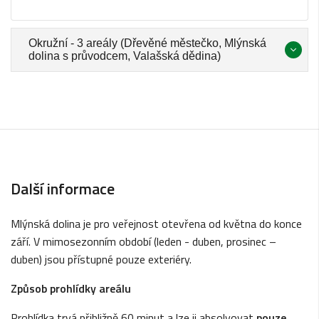
Okružní - 3 areály (Dřevěné městečko, Mlýnská
dolina s průvodcem, Valašská dědina)
Další informace
Mlýnská dolina je pro veřejnost otevřena od května do konce
září. V mimosezonním období (leden - duben, prosinec –
duben) jsou přístupné pouze exteriéry.
Způsob prohlídky areálu
Prohlídka trvá přibližně 60 minut a lze ji absolvovat
pouze