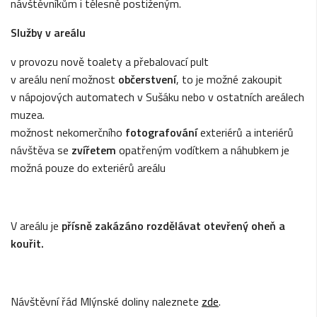
návštěvníkům i tělesně postiženým.
Služby v areálu
v provozu nově toalety a přebalovací pult
v areálu není možnost
občerstvení
, to je možné zakoupit
v nápojových automatech v Sušáku nebo v ostatních areálech
muzea.
možnost nekomerčního
fotografování
exteriérů a interiérů
návštěva se
zvířetem
opatřeným vodítkem a náhubkem je
možná pouze do exteriérů areálu
V areálu je
přísně zakázáno rozdělávat otevřený oheň a
kouřit.
Návštěvní řád Mlýnské doliny naleznete
zde
.