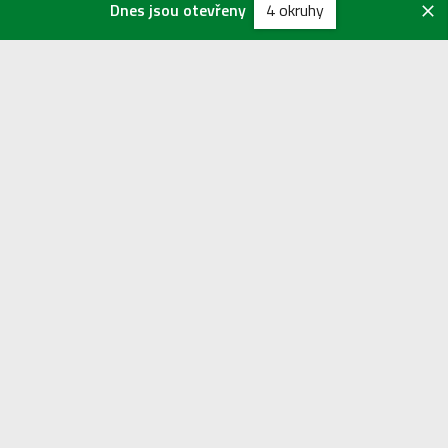
Dnes jsou otevřeny
4 okruhy
Více o objektech
Vozovna z Ostravice
Zvonička z Dolní Bečvy