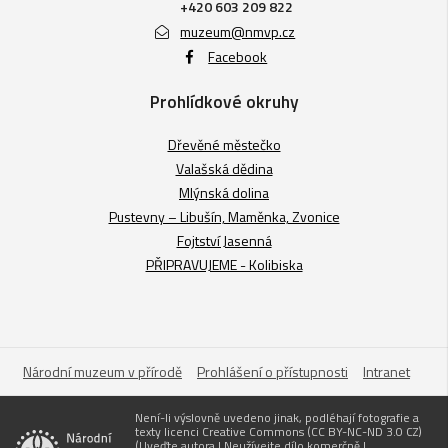
+420 603 209 822
muzeum@nmvp.cz
Facebook
Prohlídkové okruhy
Dřevěné městečko
Valašská dědina
Mlýnská dolina
Pustevny – Libušín, Maměnka, Zvonice
Fojtství Jasenná
PŘIPRAVUJEME - Kolibiska
Národní muzeum v přírodě
Prohlášení o přístupnosti
Intranet
Není-li výslovně uvedeno jinak, podléhají fotografie a
texty licenci Creative Commons (CC BY-NC-ND 3.0 CZ)
(Uveďte autora | Neužívejte dílo komerčně |