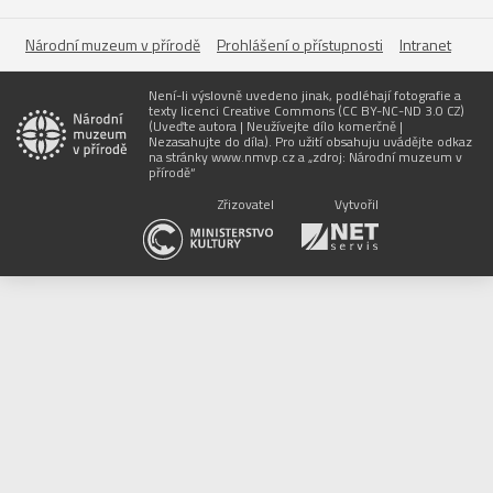
Národní muzeum v přírodě
Prohlášení o přístupnosti
Intranet
Není-li výslovně uvedeno jinak, podléhají fotografie a
texty licenci Creative Commons (CC BY-NC-ND 3.0 CZ)
(Uveďte autora | Neužívejte dílo komerčně |
Nezasahujte do díla). Pro užití obsahuju uvádějte odkaz
na stránky www.nmvp.cz a „zdroj: Národní muzeum v
přírodě“
Zřizovatel
Vytvořil