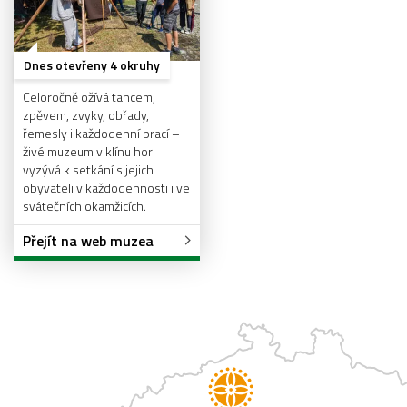
Dnes otevřeny 4 okruhy
Celoročně ožívá tancem,
zpěvem, zvyky, obřady,
řemesly i každodenní prací –
živé muzeum v klínu hor
vyzývá k setkání s jejich
obyvateli v každodennosti i ve
svátečních okamžicích.
Přejít na web muzea