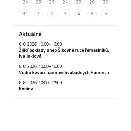
24
25
26
27
28
29
30
31
1
2
3
4
5
6
Aktuálně
8. 8. 2026, 10:00
–
16:00
Žijící poklady aneb Šikovné ruce řemeslníků:
Iva Jaklová
8. 8. 2026, 10:00
–
16:00
Vodní kovací hamr ve Svobodných Hamrech
8. 8. 2026, 10:00
–
17:00
Koniny