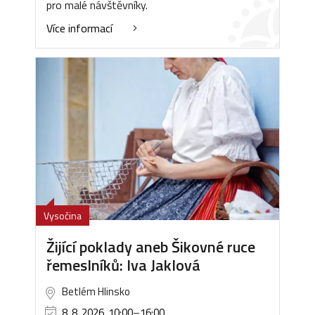
pro malé návštěvníky.
Více informací
Vysočina
Žijící poklady aneb Šikovné ruce
řemeslníků: Iva Jaklová
Betlém Hlinsko
8. 8. 2026, 10:00
–
16:00