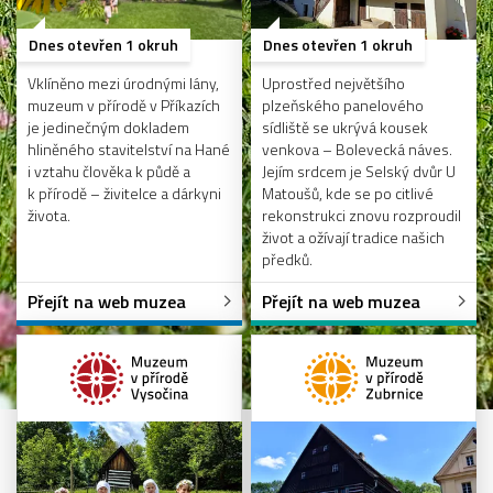
Dnes otevřen 1 okruh
Dnes otevřen 1 okruh
Vklíněno mezi úrodnými lány,
Uprostřed největšího
muzeum v přírodě v Příkazích
plzeňského panelového
je jedinečným dokladem
sídliště se ukrývá kousek
hliněného stavitelství na Hané
venkova – Bolevecká náves.
i vztahu člověka k půdě a
Jejím srdcem je Selský dvůr U
k přírodě – živitelce a dárkyni
Matoušů, kde se po citlivé
života.
rekonstrukci znovu rozproudil
život a ožívají tradice našich
předků.
Přejít na web muzea
Přejít na web muzea