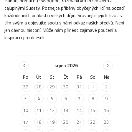
Hanou, hornatou Vysočinou, rozmanitým Plzeňskem a
tajuplnými Sudety. Poznejte příběhy obyčejných lidí na pozadí
každodenních událostí i velkých dějin. Srovnejte jejich život s
tím svým a objevujte spolu s námi odkaz našich předků. Není
jen dávnou historií. Může nám přinést zajímavé poučení a
inspiraci i pro dnešek.
srpen 2026
Po
Út
St
Čt
Pá
So
Ne
27
28
29
30
31
1
2
3
4
5
6
7
8
9
10
11
12
13
14
15
16
17
18
19
20
21
22
23