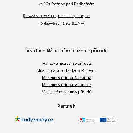
75661 Rožnov pod Radhoštěm
+420 571 757 111
,
muzeum@nmvp.cz
ID datové schránky: 8xzf4vx
Instituce Národního muzea v přírodě
Hanácké muzeum v přírodě
Muzeum v přírodě Plzeň-Bolevec
Muzeum v přírodě Vysočina
Muzeum v přírodě Zubrnice
Valašské muzeum v přírodě
Partneři