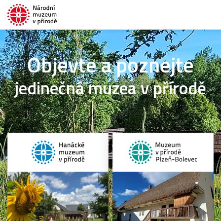
Objevte a poznejte
jedinečná muzea v přírodě