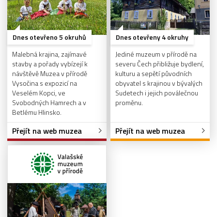
Dnes otevřeno 5 okruhů
Dnes otevřeny 4 okruhy
Malebná krajina, zajímavé
Jediné muzeum v přírodě na
stavby a pořady vybízejí k
severu Čech přibližuje bydlení,
návštěvě Muzea v přírodě
kulturu a sepětí původních
Vysočina s expozicí na
obyvatel s krajinou v bývalých
Veselém Kopci, ve
Sudetech i jejich poválečnou
Svobodných Hamrech a v
proměnu.
Betlému Hlinsko.
Přejít na web muzea
Přejít na web muzea