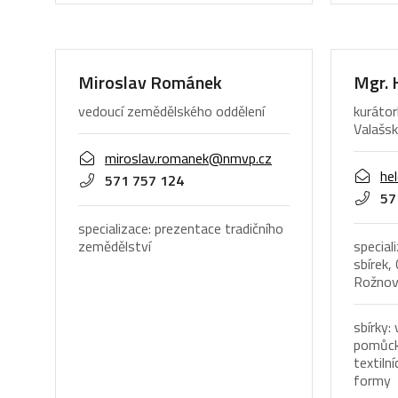
Miroslav Románek
Mgr. 
vedoucí zemědělského oddělení
kurátor
Valašsk
miroslav.romanek@nmvp.cz
he
571 757 124
57
specializace: prezentace tradičního
zemědělství
special
sbírek,
Rožnově
sbírky:
pomůcky
textiln
formy