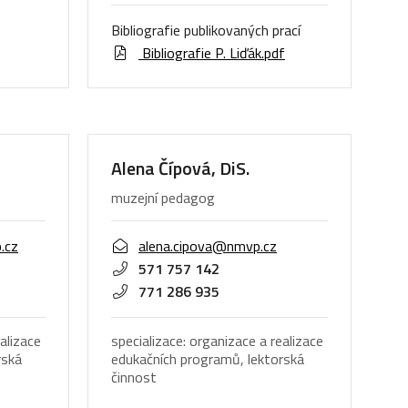
Bibliografie publikovaných prací
Bibliografie P. Liďák.pdf
Alena Čípová, DiS.
muzejní pedagog
.cz
alena.cipova@nmvp.cz
571 757 142
771 286 935
alizace
specializace: organizace a realizace
rská
edukačních programů, lektorská
činnost