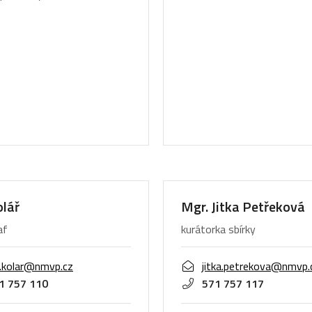
olář
Mgr. Jitka Petřeková
af
kurátorka sbírky
n.kolar@nmvp.cz
jitka.petrekova@nmvp.
1 757 110
571 757 117