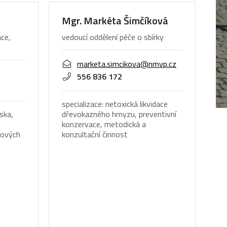
Mgr. Markéta Šimčíková
ce,
vedoucí oddělení péče o sbírky
marketa.simcikova@nmvp.cz
556 836 172
specializace: netoxická likvidace
ska,
dřevokazného hmyzu, preventivní
konzervace, metodická a
rkových
konzultační činnost