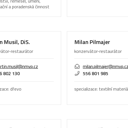
lství, řemesel, umění,
ační a poradenská činnost
n Musil, DiS.
Milan Pilmajer
vátor-restaurátor
konzervátor-restaurátor
rtin.musil@nmvp.cz
milan.pilmajer@nmvp.c
6 802 130
556 801 985
izace: dřevo
specializace: textilní materiá