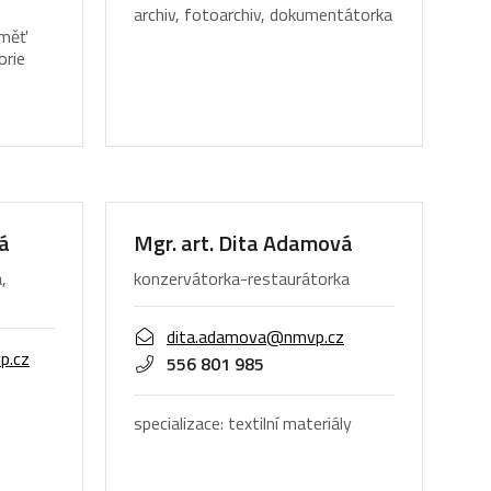
archiv, fotoarchiv, dokumentátorka
aměť
orie
á
Mgr. art. Dita Adamová
,
konzervátorka-restaurátorka
dita.adamova@nmvp.cz
p.cz
556 801 985
specializace: textilní materiály