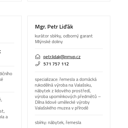
Mgr. Petr Liďák
kurátor sbírky, odborný garant
Mlýnské doliny
z
petr.lidak@nmvp.cz
571 757 112
dičního
ké
specializace: řemesla a domácká
rukodělná výroba na Valašsku,
nábytek z lidového prostředí,
výroba upomínkových předmětů –
é,
Dílna lidové umělecké výroby
,
Valašského muzea v přírodě
st,
ola a
sbírky: nábytek, řemesla