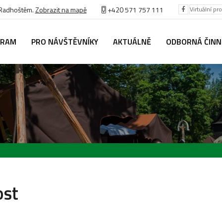
 Radhoštěm.
Zobrazit na mapě
+420 571 757 111
Virtuální pr
GRAM
PRO NÁVŠTĚVNÍKY
AKTUÁLNĚ
ODBORNÁ ČIN
ost