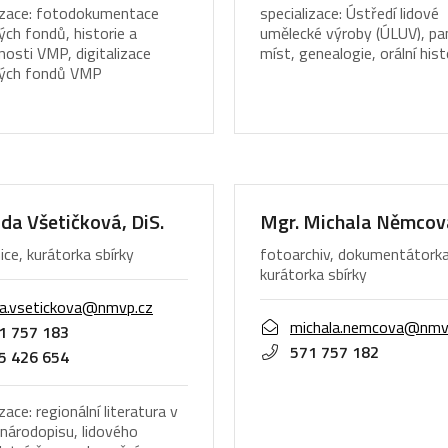
lizace: fotodokumentace
specializace: Ústředí lidové
ých fondů, historie a
umělecké výroby (ÚLUV), p
osti VMP, digitalizace
míst, genealogie, orální hist
vých fondů VMP
ada Všetičková, DiS.
Mgr. Michala Němcov
ice, kurátorka sbírky
fotoarchiv, dokumentátorka
kurátorka sbírky
da.vsetickova@nmvp.cz
michala.nemcova@nmv
1 757 183
571 757 182
5 426 654
zace: regionální literatura v
 národopisu, lidového