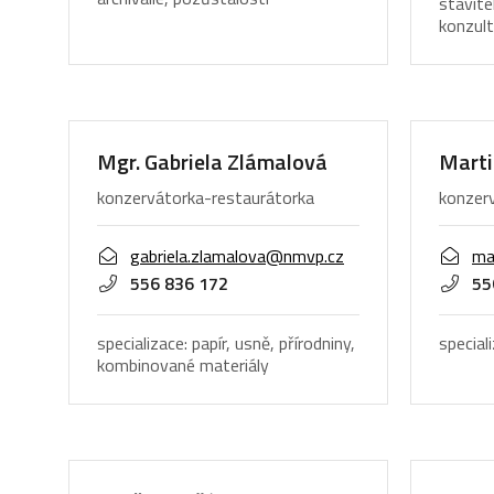
stavite
konzult
Mgr. Gabriela Zlámalová
Marti
konzervátorka-restaurátorka
konzer
gabriela.zlamalova@nmvp.cz
ma
556 836 172
55
specializace: papír, usně, přírodniny,
special
kombinované materiály