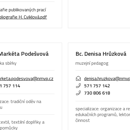
rafie publikovaných prací
liografie H. Cviklová.pdf
Markéta Podešvová
Bc. Denisa Hrůzková
ka sbírky
muzejní pedagog
rketa.podesvova@nmvp.cz
denisa.hruzkova@nmvp
1 757 114
571 757 142
730 806 618
izace: tradiční oděv na
ku
specializace: organizace a re
edukačních programů, lekto
činnost
textil, textilní doplňky a
í pomůcky