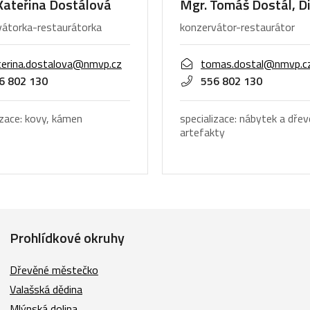
Kateřina Dostálová
Mgr. Tomáš Dostál, Di
vátorka-restaurátorka
konzervátor-restaurátor
terina.dostalova@nmvp.cz
tomas.dostal@nmvp.c
6 802 130
556 802 130
izace: kovy, kámen
specializace: nábytek a dře
artefakty
Prohlídkové okruhy
Dřevěné městečko
Valašská dědina
Mlýnská dolina