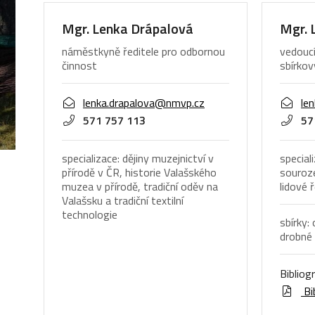
Mgr. Lenka Drápalová
Mgr. 
náměstkyně ředitele pro odbornou
vedouc
činnost
sbírko
lenka.drapalova@nmvp.cz
le
571 757 113
57
specializace: dějiny muzejnictví v
speciali
přírodě v ČR, historie Valašského
souroz
muzea v přírodě, tradiční oděv na
lidové 
Valašsku a tradiční textilní
technologie
sbírky:
drobné 
Bibliog
Bi