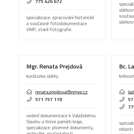
775 426 672
specia
sbírkov
současn
specializace: zpracování historické
sbírko
a současné fotodokumentace
VMP, staré fotografie
Mgr. Renata Prejdová
Bc. L
kurátorka sbírky
knihovn
renata.prejdova@nmvp.cz
la
571 757 119
57
77
vedení dokumentace k Valašskému
Slavínu a Knize paměti kraje,
speciali
specializace: písemné dokumenty,
oblasti
archiválie, pozůstalosti