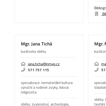
Bibliog
Bib
Mgr. Jana Tichá
Mgr. 
kurátorka sbírky
kurátor
jana.ticha@nmvp.cz
ma
571 757 115
57
specializace: nemateriální kultura:
special
výroční a rodinné zvyky, lidová
Valašs
religiozita
sbírky: 
sbírky: zvykosloví, archeologie,
textiln