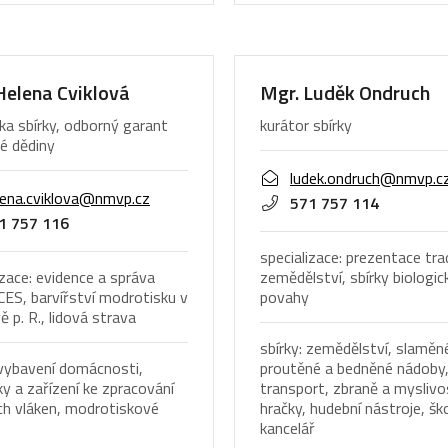
Helena Cviklová
Mgr. Luděk Ondruch
ka sbírky, odborný garant
kurátor sbírky
é dědiny
ludek.ondruch@nmvp.c
lena.cviklova@nmvp.cz
571 757 114
1 757 116
specializace: prezentace tra
izace: evidence a správa
zemědělství, sbírky biologic
 CES, barvířství modrotisku v
povahy
 p. R., lidová strava
sbírky: zemědělství, slaměn
 vybavení domácnosti,
proutěné a bedněné nádoby
 a zařízení ke zpracování
transport, zbraně a myslivo
ích vláken, modrotiskové
hračky, hudební nástroje, šk
kancelář