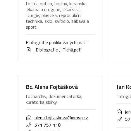
foto a optika, hodiny, keramika,
lékárna a drogerie, lékařství,
liturgie, plastika, reprodukční
technika, sklo, svítidlo, zábava a
sport
Bibliografie publikovaných prací
Bibliografie J. Tichá.pdf
Bc. Alena Fojtášková
Jan K
fotoarchiv, dokumentátorka,
fotogr
kurátorka sbírky
ja
alena.fojtaskova@nmvp.cz
57
571 757 118