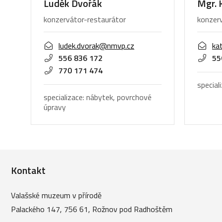
Luděk Dvořák
Mgr. 
konzervátor-restaurátor
konzer
ludek.dvorak@nmvp.cz
ka
556 836 172
55
770 171 474
special
specializace: nábytek, povrchové
úpravy
Kontakt
Valašské muzeum v přírodě
Palackého 147, 756 61, Rožnov pod Radhoštěm