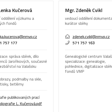
Lenka Kučerová
Mgr. Zdeněk Cvikl
í oddělení výzkumu a
vedoucí oddělení dokumenta
vých fondů
kurátor sbírky
nka.kucerova@nmvp.cz
zdenek.cvikl@nmvp.cz
1 757 177
571 757 163
zace: správa sbírek, dílo
Genealogické centrum Valaš
enců Jaroňkových, současné
specializace: genealogie,
řezbářství na Valašsku
pohlednice, digitalizace sbí
fondů VMP
 obrazy, podmalby na skle,
tisky, betlémy
rafie publikovaných prací
bliografie L. Kučerová.pdf