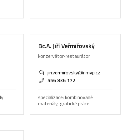
Bc.A. Jiří Veřmiřovský
konzervátor-restaurátor
z
jiri.vermirovsky@nmvp.cz
556 836 172
ly
specializace: kombinované
materiály, grafické práce