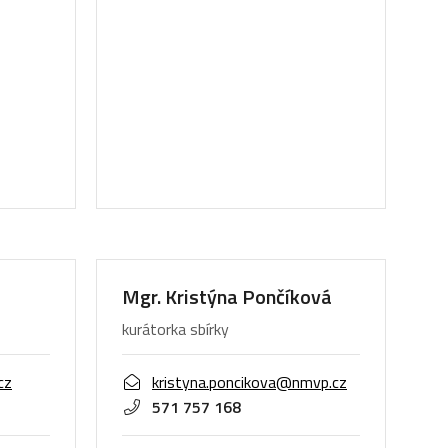
Mgr. Kristýna Pončíková
kurátorka sbírky
cz
kristyna.poncikova@nmvp.cz
571 757 168