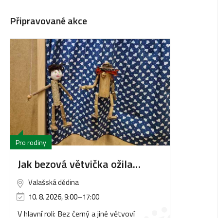
Připravované akce
Pro rodiny
Jak bezová větvička ožila…
Valašská dědina
10. 8. 2026, 9:00
–
17:00
V hlavní roli: Bez černý a jiné větvoví