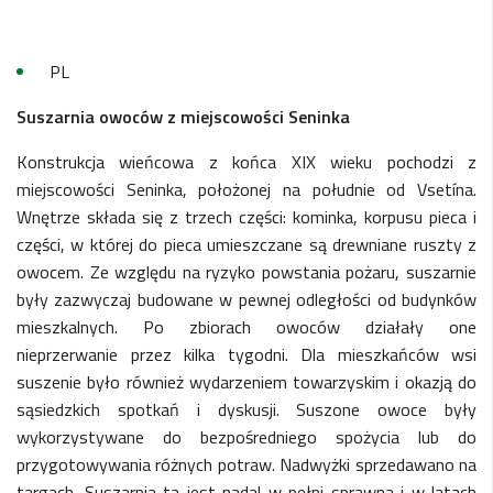
PL
Suszarnia owoców z miejscowości Seninka
Konstrukcja wieńcowa z końca XIX wieku pochodzi z
miejscowości Seninka, położonej na południe od Vsetína.
Wnętrze składa się z trzech części: kominka, korpusu pieca i
części, w której do pieca umieszczane są drewniane ruszty z
owocem. Ze względu na ryzyko powstania pożaru, suszarnie
były zazwyczaj budowane w pewnej odległości od budynków
mieszkalnych. Po zbiorach owoców działały one
nieprzerwanie przez kilka tygodni. Dla mieszkańców wsi
suszenie było również wydarzeniem towarzyskim i okazją do
sąsiedzkich spotkań i dyskusji. Suszone owoce były
wykorzystywane do bezpośredniego spożycia lub do
przygotowywania różnych potraw. Nadwyżki sprzedawano na
targach. Suszarnia ta jest nadal w pełni sprawna i w latach