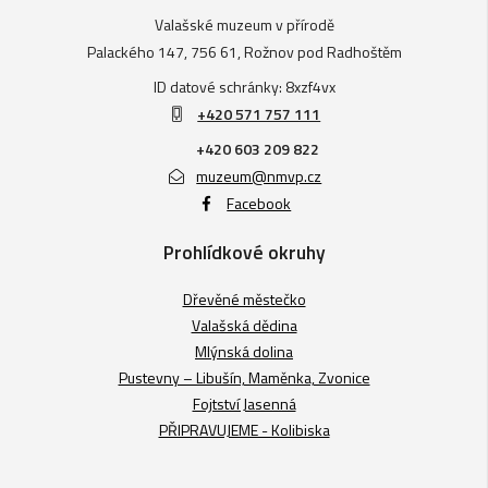
Valašské muzeum v přírodě
Palackého 147, 756 61, Rožnov pod Radhoštěm
ID datové schránky: 8xzf4vx
+420 571 757 111
+420 603 209 822
muzeum@nmvp.cz
Facebook
Prohlídkové okruhy
Dřevěné městečko
Valašská dědina
Mlýnská dolina
Pustevny – Libušín, Maměnka, Zvonice
Fojtství Jasenná
PŘIPRAVUJEME - Kolibiska