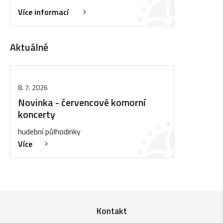
Více informací
Aktuálně
8. 7. 2026
Novinka - červencové komorní
koncerty
hudební půlhodinky
Více
Kontakt