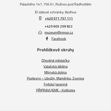
Palackého 147, 756 61, Rožnov pod Radhoštěm
ID datové schránky: 8xzf4vx
+420 571 757 111
+420 603 209 822
muzeum@nmvp.cz
Facebook
Prohlídkové okruhy
Dřevěné městečko
Valašská dědina
Mlýnská dolina
Pustevny – Libušín, Maměnka, Zvonice
Fojtství Jasenná
PŘIPRAVUJEME - Kolibiska