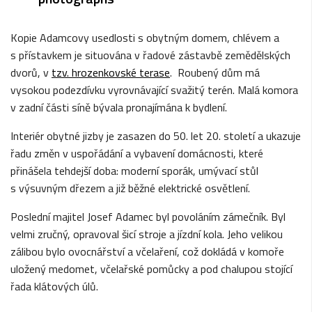
Kopie Adamcovy usedlosti s obytným domem, chlévem a
s přístavkem je situována v řadové zástavbě zemědělských
dvorů, v
tzv. hrozenkovské terase
. Roubený dům má
vysokou podezdívku vyrovnávající svažitý terén. Malá komora
v zadní části síně bývala pronajímána k bydlení.
Interiér obytné jizby je zasazen do 50. let 20. století a ukazuje
řadu změn v uspořádání a vybavení domácnosti, které
přinášela tehdejší doba: moderní sporák, umývací stůl
s výsuvným dřezem a již běžné elektrické osvětlení.
Poslední majitel Josef Adamec byl povoláním zámečník. Byl
velmi zručný, opravoval šicí stroje a jízdní kola. Jeho velikou
zálibou bylo ovocnářství a včelaření, což dokládá v komoře
uložený medomet, včelařské pomůcky a pod chalupou stojící
řada klátových úlů.