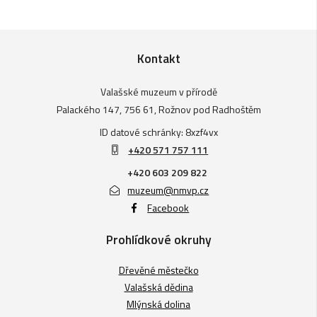
Kontakt
Valašské muzeum v přírodě
Palackého 147, 756 61, Rožnov pod Radhoštěm
ID datové schránky: 8xzf4vx
+420 571 757 111
+420 603 209 822
muzeum@nmvp.cz
Facebook
Prohlídkové okruhy
Dřevěné městečko
Valašská dědina
Mlýnská dolina