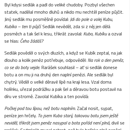
Byl kdysi sedlák a padl do veliké chudoby. Pozbyl všechen
statek, nadělal mnoho dluhů a nikdo mu nechtěl peníze půjčit.
Jiný sedlák mu posměšně povídal:
Jdi do pole
a volej Kubu,
Kubíka – ten ti půjčí.
Sedlák nevěděl, zda si z něj jen dělá
posměch a tak šel k lesu, třikrát zavolal:
Kubo, Kubíku
a ozval
se hlas:
Čeho žádáš?
Sedlák pověděl o svých dluzích, a když se Kubík zeptal, na jak
dlouho a kolik peněz potřebuje, odpověděl:
Na rok a den peněz,
co se do boty vejde
. Rarášek souhlasil – ať si sedlák donese
botu a on mu ji na druhý den naplní penězi. Ale sedlák byl
chytrý. Věděl o velké děravé lípě na kraji lesa. Vzal doma
holínku, uřezal podrážku a pak šel a děravou botu postavil na
díru ve stromě. Zavolal Kubíka a ten povídá:
Počkej pod tou lípou, než botu naplním
. Začal nosit, sypat,
peníze jen hrčely.
To jsem Kuba starý, takovou botu jsem ještě
neviděl, třikrát jsem peněz nasypal a bota pořád není plná,
divil se