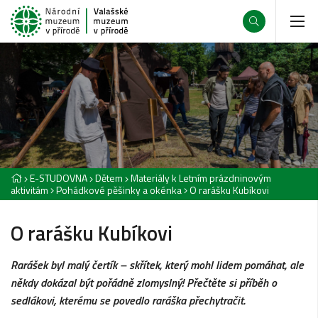
E-STUDOVNA
Dětem
Materiály k Letním prázdninovým
aktivitám
Pohádkové pěšinky a okénka
O rarášku Kubíkovi
O rarášku Kubíkovi
Rarášek byl malý čertík – skřítek, který mohl lidem pomáhat, ale
někdy dokázal být pořádně zlomyslný! Přečtěte si příběh o
sedlákovi, kterému se povedlo raráška přechytračit.