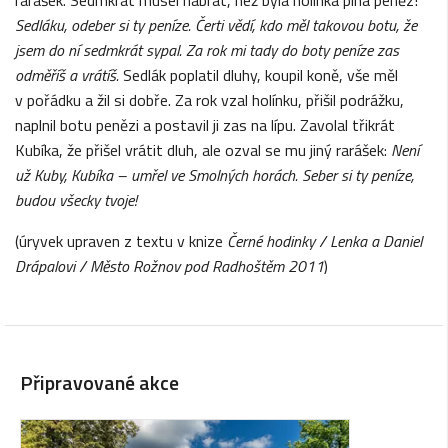
rarášek. Sedmkrát musel nabrat, než byla holínka plná peněz!
Sedláku,
odeber si ty peníze. Čerti vědí, kdo měl takovou botu, že
jsem do ní sedmkrát sypal.
Za rok mi tady do boty peníze zas
odměříš a vrátíš.
Sedlák poplatil dluhy, koupil koně, vše měl
v pořádku a žil si dobře. Za rok vzal holínku, přišil podrážku,
naplnil botu penězi a postavil ji zas na lípu. Zavolal třikrát
Kubíka, že přišel vrátit dluh, ale ozval se mu jiný rarášek:
Není
už Kuby, Kubíka – umřel ve Smolných horách.
Seber si ty peníze,
budou všecky tvoje!
(úryvek upraven z textu v knize
Černé hodinky / Lenka a Daniel
Drápalovi / Město Rožnov pod Radhoštěm 2011
)
Připravované akce