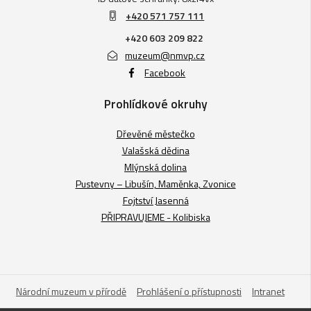
+420 571 757 111
+420 603 209 822
muzeum@nmvp.cz
Facebook
Prohlídkové okruhy
Dřevěné městečko
Valašská dědina
Mlýnská dolina
Pustevny – Libušín, Maměnka, Zvonice
Fojtství Jasenná
PŘIPRAVUJEME - Kolibiska
Národní muzeum v přírodě
Prohlášení o přístupnosti
Intranet