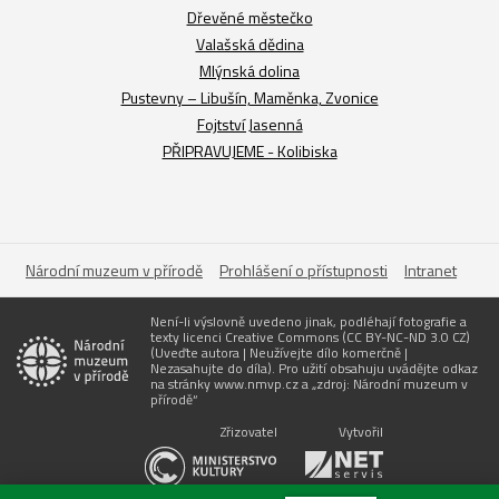
Dřevěné městečko
Valašská dědina
Mlýnská dolina
Pustevny – Libušín, Maměnka, Zvonice
Fojtství Jasenná
PŘIPRAVUJEME - Kolibiska
Národní muzeum v přírodě
Prohlášení o přístupnosti
Intranet
Není-li výslovně uvedeno jinak, podléhají fotografie a
texty licenci Creative Commons (CC BY-NC-ND 3.0 CZ)
(Uveďte autora | Neužívejte dílo komerčně |
Nezasahujte do díla). Pro užití obsahuju uvádějte odkaz
na stránky www.nmvp.cz a „zdroj: Národní muzeum v
přírodě“
Zřizovatel
Vytvořil