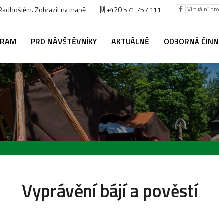
 Radhoštěm.
Zobrazit na mapě
+420 571 757 111
Virtuální pr
GRAM
PRO NÁVŠTĚVNÍKY
AKTUÁLNĚ
ODBORNÁ ČIN
Vyprávění bájí a pověstí