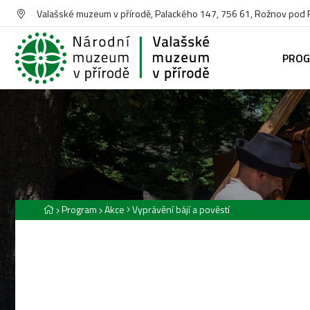
Valašské muzeum v přírodě, Palackého 147, 756 61, Rožnov pod
PRO
Program
Akce
Vyprávění bájí a pověstí