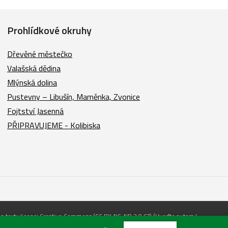
Prohlídkové okruhy
Dřevěné městečko
Valašská dědina
Mlýnská dolina
Pustevny – Libušín, Maměnka, Zvonice
Fojtství Jasenná
PŘIPRAVUJEME - Kolibiska
e a texty licenci Creative Commons (CC BY-NC-ND 3.0 CZ) (Uveďte autora |
ro užití obsahuju uvádějte odkaz na stránky www.nmvp.cz a „zdroj: Národní