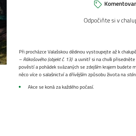
Komentovan
Odpočiňte si v chal
Při procházce Valašskou dědinou vystoupejte až k chalu
– Rákošového (objekt č. 13)
a uvnitř si na chvíli přisednět
pověstí a pohádek svázaných se zdejším krajem budete 
něco více o salašnictví a dřívějším způsobu života na
stán
Akce se koná za každého počasí.