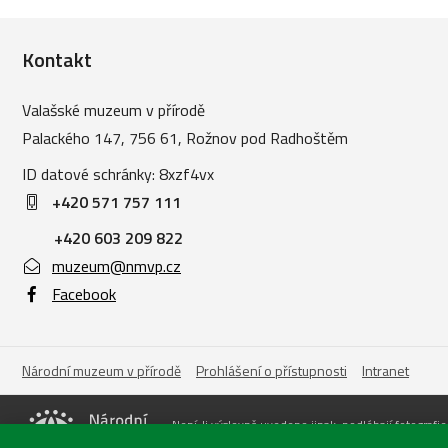
Kontakt
Valašské muzeum v přírodě
Palackého 147, 756 61, Rožnov pod Radhoštěm
ID datové schránky: 8xzf4vx
+420 571 757 111
+420 603 209 822
muzeum@nmvp.cz
Facebook
Národní muzeum v přírodě
Prohlášení o přístupnosti
Intranet
Není-li výslovně uvedeno jinak, podléhají fotografi
Neužívejte dílo komerčně | Nezasahujte do díla). P