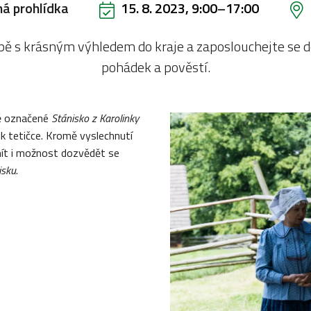
á prohlídka
15. 8. 2023, 9:00
–
17:00
upě s krásným výhledem do kraje a zaposlouchejte se d
pohádek a pověstí.
pě označené
Stánisko z
Karolinky
e k tetičce. Kromě vyslechnutí
mít i možnost dozvědět se
isku
.