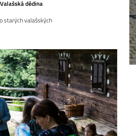
Valašská dědina
o starých valašských