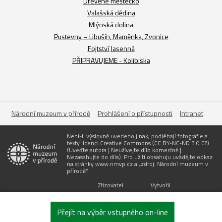
Dřevěné městečko
Valašská dědina
Mlýnská dolina
Pustevny – Libušín, Maměnka, Zvonice
Fojtství Jasenná
PŘIPRAVUJEME - Kolibiska
Národní muzeum v přírodě
Prohlášení o přístupnosti
Intranet
Není-li výslovně uvedeno jinak, podléhají fotografie a
texty licenci Creative Commons (CC BY-NC-ND 3.0 CZ)
(Uveďte autora | Neužívejte dílo komerčně |
Nezasahujte do díla). Pro užití obsahuju uvádějte odkaz
na stránky www.nmvp.cz a „zdroj: Národní muzeum v
přírodě“
Zřizovatel
Vytvořil
Přejít na výběr vstupného on-line
Dnes jsou otevřeny
4 okruhy