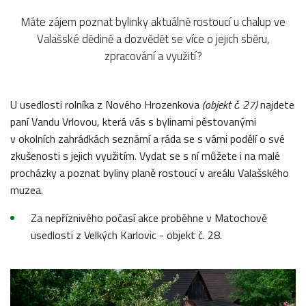
Máte zájem poznat bylinky aktuálně rostoucí u chalup ve
Valašské dědině a dozvědět se více o jejich sběru,
zpracování a využití?
U usedlosti rolníka z Nového Hrozenkova
(objekt č. 27)
najdete
paní Vandu Vrlovou, která vás s bylinami pěstovanými
v okolních zahrádkách seznámí a ráda se s vámi podělí o své
zkušenosti s jejich využitím. Vydat se s ní můžete i na malé
procházky a poznat byliny planě rostoucí v areálu Valašského
muzea.
Za nepříznivého počasí akce proběhne v Matochově
usedlosti z Velkých Karlovic - objekt č. 28.