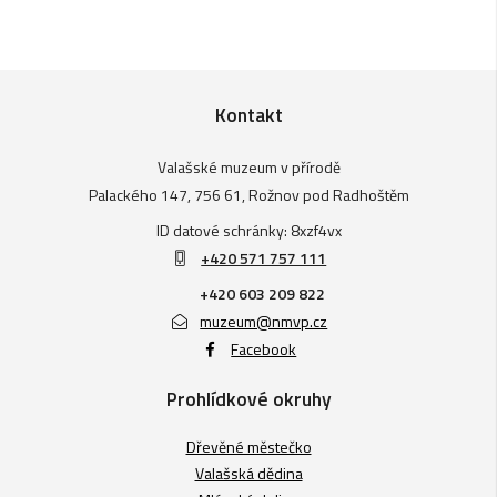
Kontakt
Valašské muzeum v přírodě
Palackého 147, 756 61, Rožnov pod Radhoštěm
ID datové schránky: 8xzf4vx
+420 571 757 111
+420 603 209 822
muzeum@nmvp.cz
Facebook
Prohlídkové okruhy
Dřevěné městečko
Valašská dědina