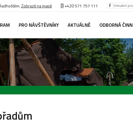
 Radhoštěm.
Zobrazit na mapě
+420 571 757 111
Virtuální pr
GRAM
PRO NÁVŠTĚVNÍKY
AKTUÁLNĚ
ODBORNÁ ČIN
pořadům