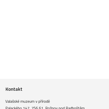
Kontakt
Valašské muzeum v přírodě
Palackého 147, 756 61, Rožnov pod Radhoštěm