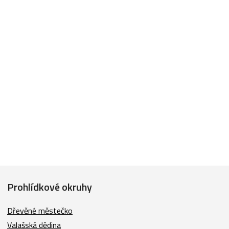
Prohlídkové okruhy
Dřevěné městečko
Valašská dědina