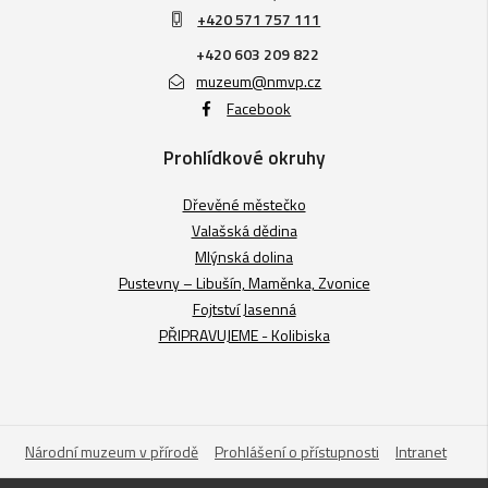
+420 571 757 111
+420 603 209 822
muzeum@nmvp.cz
Facebook
Prohlídkové okruhy
Dřevěné městečko
Valašská dědina
Mlýnská dolina
Pustevny – Libušín, Maměnka, Zvonice
Fojtství Jasenná
PŘIPRAVUJEME - Kolibiska
Národní muzeum v přírodě
Prohlášení o přístupnosti
Intranet