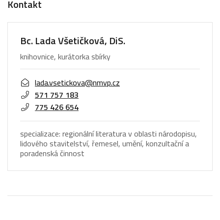
Kontakt
Bc. Lada Všetičková, DiS.
knihovnice, kurátorka sbírky
lada.vsetickova@nmvp.cz
571 757 183
775 426 654
specializace: regionální literatura v oblasti národopisu,
lidového stavitelství, řemesel, umění, konzultační a
poradenská činnost