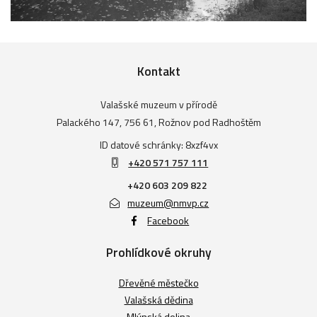
Kontakt
Valašské muzeum v přírodě
Palackého 147, 756 61, Rožnov pod Radhoštěm
ID datové schránky: 8xzf4vx
+420 571 757 111
+420 603 209 822
muzeum@nmvp.cz
Facebook
Prohlídkové okruhy
Dřevěné městečko
Valašská dědina
Mlýnská dolina