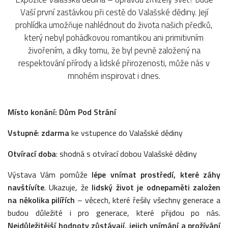
Vaší první zastávkou při cestě do Valašské dědiny. Její
prohlídka umožňuje nahlédnout do života našich předků,
který nebyl pohádkovou romantikou ani primitivním
živořením, a díky tomu, že byl pevně založený na
respektování přírody a lidské přirozenosti, může nás v
mnohém inspirovat i dnes.
Místo konání: Dům Pod Strání
Vstupné
:
zdarma
ke vstupence do Valašské dědiny
Otvírací doba
: shodná s otvírací dobou Valašské dědiny
Výstava Vám pomůže
lépe vnímat prostředí, které záhy
navštívíte
. Ukazuje, že
lidský život je odnepaměti založen
na několika pilířích
– věcech, které řešily všechny generace a
budou důležité i pro generace, které přijdou po nás.
Nejdůležitější hodnoty zůstávají, jejich vnímání a prožívání