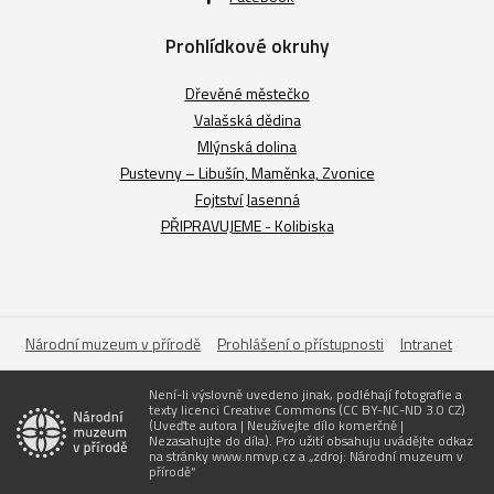
Prohlídkové okruhy
Dřevěné městečko
Valašská dědina
Mlýnská dolina
Pustevny – Libušín, Maměnka, Zvonice
Fojtství Jasenná
PŘIPRAVUJEME - Kolibiska
Národní muzeum v přírodě
Prohlášení o přístupnosti
Intranet
Není-li výslovně uvedeno jinak, podléhají fotografie a
texty licenci Creative Commons (CC BY-NC-ND 3.0 CZ)
(Uveďte autora | Neužívejte dílo komerčně |
Nezasahujte do díla). Pro užití obsahuju uvádějte odkaz
na stránky www.nmvp.cz a „zdroj: Národní muzeum v
přírodě“