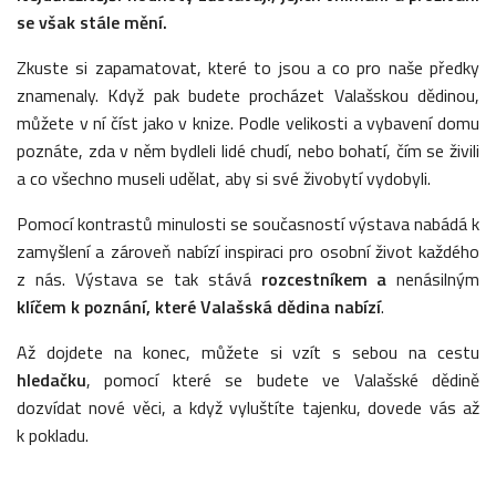
se však stále mění.
Zkuste si zapamatovat, které to jsou a co pro naše předky
znamenaly. Když pak budete procházet Valašskou dědinou,
můžete v ní číst jako v knize. Podle velikosti a vybavení domu
poznáte, zda v něm bydleli lidé chudí, nebo bohatí, čím se živili
a co všechno museli udělat, aby si své živobytí vydobyli.
Pomocí kontrastů minulosti se současností výstava nabádá k
zamyšlení a zároveň nabízí inspiraci pro osobní život každého
z nás. Výstava se tak stává
rozcestníkem a
nenásilným
klíčem k poznání, které Valašská dědina nabízí
.
Až dojdete na konec, můžete si vzít s sebou na cestu
hledačku
, pomocí které se budete ve Valašské dědině
dozvídat nové věci, a když vyluštíte tajenku, dovede vás až
k pokladu.