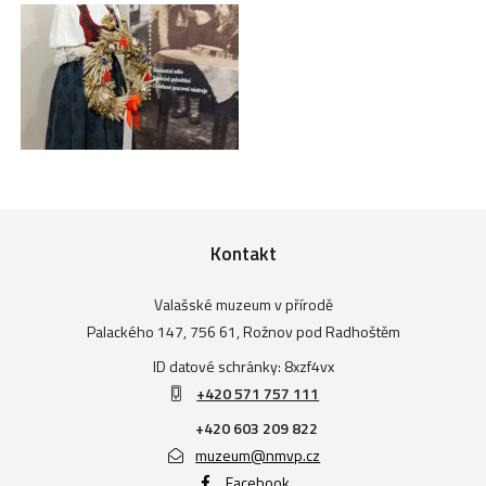
Kontakt
Valašské muzeum v přírodě
Palackého 147, 756 61, Rožnov pod Radhoštěm
ID datové schránky: 8xzf4vx
+420 571 757 111
+420 603 209 822
muzeum@nmvp.cz
Facebook