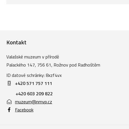
Kontakt
Valašské muzeum v přírodě
Palackého 147, 756 61, Rožnov pod Radhoštěm
ID datové schránky: 8xzf4vx
+420 571 757 111
+420 603 209 822
muzeum@nmvp.cz
Facebook