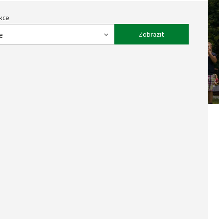
kce
e
Zobrazit