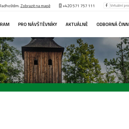
 Radhoštěm.
Zobrazit na mapě
+420 571 757 111
Virtuální pr
GRAM
PRO NÁVŠTĚVNÍKY
AKTUÁLNĚ
ODBORNÁ ČIN