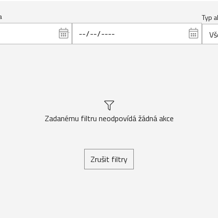
a
Typ a
Vš
Zadanému filtru neodpovídá žádná akce
Zrušit filtry