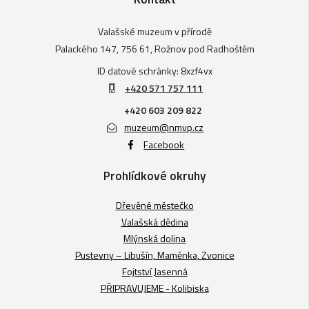
Valašské muzeum v přírodě
Palackého 147, 756 61, Rožnov pod Radhoštěm
ID datové schránky: 8xzf4vx
+420 571 757 111
+420 603 209 822
muzeum@nmvp.cz
Facebook
Prohlídkové okruhy
Dřevěné městečko
Valašská dědina
Mlýnská dolina
Pustevny – Libušín, Maměnka, Zvonice
Fojtství Jasenná
PŘIPRAVUJEME - Kolibiska