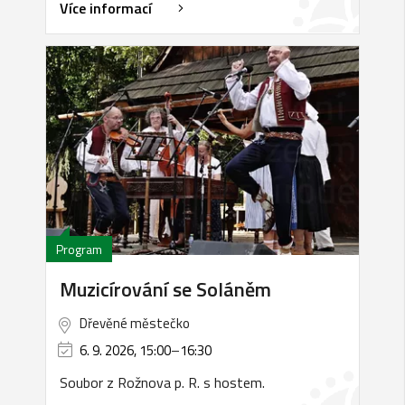
Více informací
Program
Muzicírování se Soláněm
Dřevěné městečko
6. 9. 2026, 15:00
–
16:30
Soubor z Rožnova p. R. s hostem.