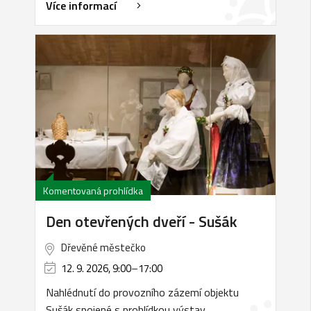
Více informací
Komentovaná prohlídka
Den otevřených dveří - Sušák
Dřevěné městečko
12. 9. 2026, 9:00
–
17:00
Nahlédnutí do provozního zázemí objektu
Sušák spojené s prohlídkou výstav.