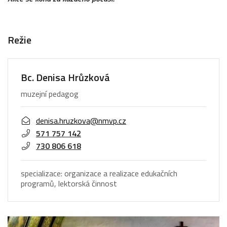
Režie
Bc. Denisa Hrůzková
muzejní pedagog
denisa.hruzkova@nmvp.cz
571 757 142
730 806 618
specializace: organizace a realizace edukačních
programů, lektorská činnost