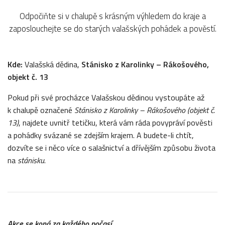
Odpočiňte si v chalupě s krásným výhledem do kraje a
zaposlouchejte se do starých valašských pohádek a pověstí.
Kde:
Valašská dědina,
Stánisko z
Karolinky – Rákošového,
objekt č. 13
Pokud při své procházce Valašskou dědinou vystoupáte až
k chalupě označené
Stánisko z
Karolinky – Rákošového (objekt č.
13)
, najdete uvnitř tetičku, která vám ráda povypráví pověsti
a pohádky svázané se zdejším krajem. A budete-li chtít,
dozvíte se i něco více o salašnictví a dřívějším způsobu života
na
stánisku
.
Akce se koná za každého počasí.