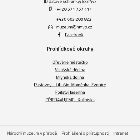
ID datové schránky: 8xzf4vx
+420 571 757 111
+420 603 209 822
muzeum@nmvp.cz
Facebook
Prohlídkové okruhy
Dřevěné městečko
Valašská dědina
Mlýnská dolina
Pustevny – Libušín, Maměnka, Zvonice
Fojtství Jasenná
PŘIPRAVUJEME - Kolibiska
Národní muzeum v přírodě
Prohlášení o přístupnosti
Intranet