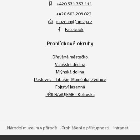
+420 571 757 111
+420 603 209 822
muzeum@nmvp.cz
Facebook
Prohlídkové okruhy
Dřevěné městečko
Valašská dědina
Mlýnská dolina
Pustevny – Libušín, Maměnka, Zvonice
Fojtství Jasenná
PŘIPRAVUJEME - Kolibiska
Národní muzeum v přírodě
Prohlášení o přístupnosti
Intranet