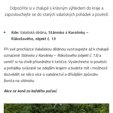
Odpočiňte si v chalupě s krásným výhledem do kraje a
zaposlouchejte se do starých valašských pohádek a pověstí.
Kde:
Valašská dědina,
Stánisko z
Karolinky –
Rákošového, objekt č. 13
Při své procházce Valašskou dědinou vystoupejte až k chalupě
označené
Stánisko z
Karolinky – Rákošového (objekt č. 13)
a
uvnitř si na chvíli přisedněte k tetičce. Vyslechnete si pověsti
a pohádky svázané se zdejším krajem a budete mít i možnost
dozvědět se něco více o salašnictví a dřívějším způsobu
života na
stánisku
.
Akce se koná za každého počasí.