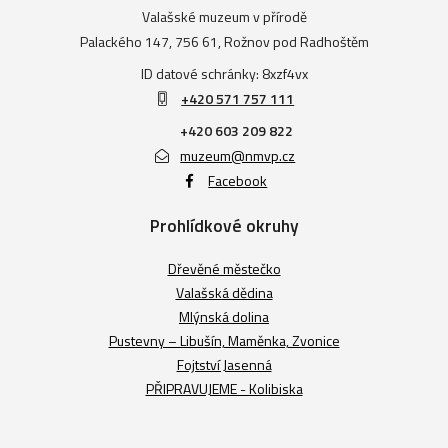
Valašské muzeum v přírodě
Palackého 147, 756 61, Rožnov pod Radhoštěm
ID datové schránky: 8xzf4vx
+420 571 757 111
+420 603 209 822
muzeum@nmvp.cz
Facebook
Prohlídkové okruhy
Dřevěné městečko
Valašská dědina
Mlýnská dolina
Pustevny – Libušín, Maměnka, Zvonice
Fojtství Jasenná
PŘIPRAVUJEME - Kolibiska