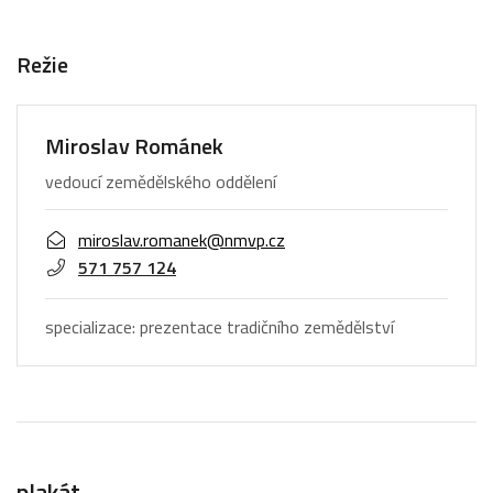
Režie
Miroslav Románek
vedoucí zemědělského oddělení
miroslav.romanek@nmvp.cz
571 757 124
specializace: prezentace tradičního zemědělství
plakát