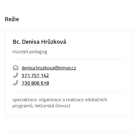
Režie
Bc. Denisa Hrůzková
muzejní pedagog
denisa.hruzkova@nmvp.cz
571 757 142
730 806 618
specializace: organizace a realizace edukačních
programů, lektorská činnost