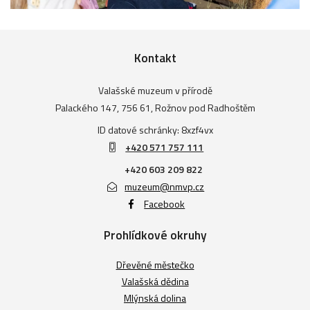
Kontakt
Valašské muzeum v přírodě
Palackého 147, 756 61, Rožnov pod Radhoštěm
ID datové schránky: 8xzf4vx
+420 571 757 111
+420 603 209 822
muzeum@nmvp.cz
Facebook
Prohlídkové okruhy
Dřevěné městečko
Valašská dědina
Mlýnská dolina