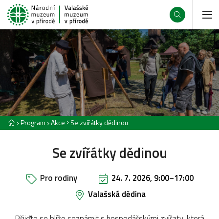
Program
Akce
Se zvířátky dědinou
Se zvířátky dědinou
Pro rodiny
24. 7. 2026, 9:00
–
17:00
Valašská dědina
Přijďte se blíže seznámit s hospodářskými zvířaty, která