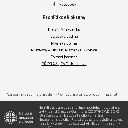
Facebook
Prohlídkové okruhy
Dřevěné městečko
Valašská dědina
Mlýnská dolina
Pustevny – Libušín, Maměnka, Zvonice
Fojtství Jasenná
PŘIPRAVUJEME - Kolibiska
Národní muzeum v přírodě
Prohlášení o přístupnosti
Intranet
Není-li výslovně uvedeno jinak, podléhají fotografie a
texty licenci Creative Commons (CC BY-NC-ND 3.0 CZ)
(Uveďte autora | Neužívejte dílo komerčně |
Nezasahujte do díla). Pro užití obsahuju uvádějte odkaz
na stránky www.nmvp.cz a „zdroj: Národní muzeum v
přírodě“