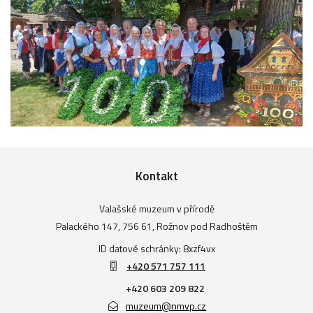
Kontakt
Valašské muzeum v přírodě
Palackého 147, 756 61, Rožnov pod Radhoštěm
ID datové schránky: 8xzf4vx
+420 571 757 111
+420 603 209 822
muzeum@nmvp.cz