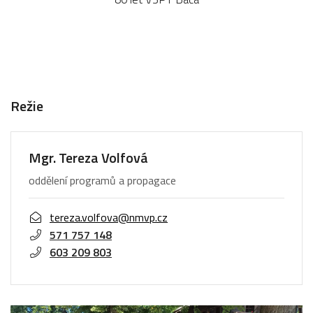
Režie
Mgr. Tereza Volfová
oddělení programů a propagace
tereza.volfova@nmvp.cz
571 757 148
603 209 803