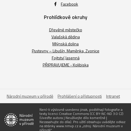
Facebook
Prohlídkové okruhy
Dřevěné městečko
Valašská dědina
Mlýnská dolina
Pustevny – Libušín, Maměnka, Zvonice
Fojtství Jasenná
PŘIPRAVUJEME - Kolibiska
Národní muzeum v přírodě
Prohlášení o přístupnosti
Intranet
Není-li výslovně uvedeno jinak, podléhají fotografie a
texty licenci Creative Commons (CC BY-NC-ND 3.0 CZ)
(Uveďte autora | Neužívejte dílo komerčně |
Nezasahujte do díla). Pro užití obsahuju uvádějte odkaz
na stránky www.nmvp.cz a „zdroj: Národní muzeum v
přírodě“