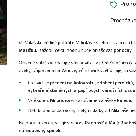
Pro ro
Procházka 
Ve Valašské dědině potkáte
Mikuláše
s jeho
družinou a b
Matičku.
Každou celou hodinu bude ohlašovat
ponocný
.
Oživené valašské chalupy vás přivítají v předvánočním čas
zvyky, přípravami na Vánoce, vůní bylinkového čaje, mikul
Co uvidíte:
předení na kolovratu, zdobení perníčků,
vytváření slaměných a papírových vánočních ozdob
Ve
škole z Miloňova
si zazpíváme valašské
koledy
.
Děti budou obdarovány malými dárky od Mikuláše neb
Na pořadu spolupracují: soubory
Radhošť a Malý Radhoš
národopisný spolek
.