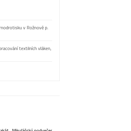
í modrotisku v Rožnově p.
racování textilních vláken,
lakát_Mikulášský podvečer