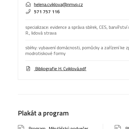
helena.cviklova@nmvp.cz
571 757 116
specializace: evidence a správa sbírek, CES, barvířstv
R., lidová strava
sbírky: vybavení domácnosti, pomůcky a zařízení ke zp
modrotiskové formy
Bibliografie H. Cviklová.pdf
Plakát a program
Program_Mikulášský podvečer
P