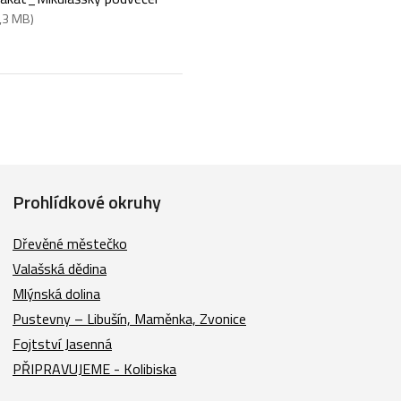
,3 MB)
Prohlídkové okruhy
Dřevěné městečko
Valašská dědina
Mlýnská dolina
Pustevny – Libušín, Maměnka, Zvonice
Fojtství Jasenná
PŘIPRAVUJEME - Kolibiska