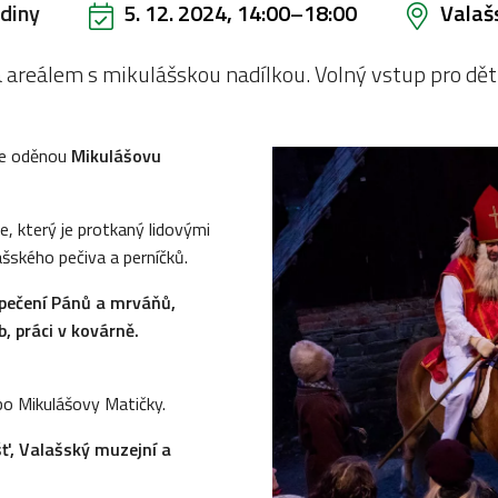
diny
5. 12. 2024, 14:00
–
18:00
Valaš
areálem s mikulášskou nadílkou. Volný vstup pro děti
íle oděnou
Mikulášovu
e, který je protkaný lidovými
ášského pečiva a perníčků.
 pečení Pánů a mrváňů,
, práci v kovárně.
o Mikulášovy Matičky.
ť, Valašský muzejní a