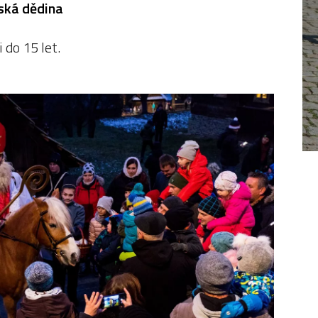
ská dědina
 do 15 let.