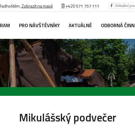
 Radhoštěm.
Zobrazit na mapě
+420 571 757 111
Virtuální pr
GRAM
PRO NÁVŠTĚVNÍKY
AKTUÁLNĚ
ODBORNÁ ČIN
Mikulášský podvečer