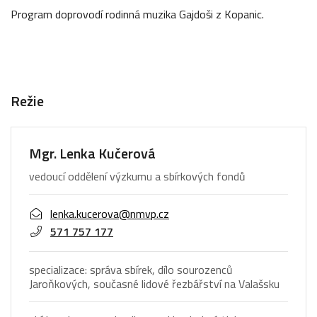
Program doprovodí rodinná muzika Gajdoši z Kopanic.
Režie
Mgr. Lenka Kučerová
vedoucí oddělení výzkumu a sbírkových fondů
lenka.kucerova@nmvp.cz
571 757 177
specializace: správa sbírek, dílo sourozenců
Jaroňkových, současné lidové řezbářství na Valašsku