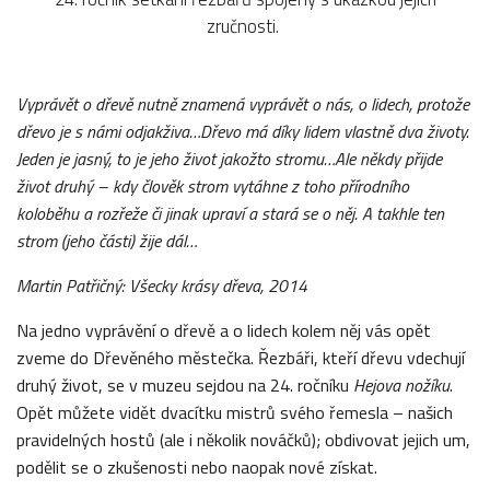
zručnosti.
Vyprávět o dřevě nutně znamená vyprávět o nás, o lidech, protože
dřevo je s námi odjakživa…Dřevo má díky lidem vlastně dva životy.
Jeden je jasný, to je jeho život jakožto stromu…Ale někdy přijde
život druhý – kdy člověk strom vytáhne z toho přírodního
koloběhu a rozřeže či jinak upraví a stará se o něj. A takhle ten
strom (jeho části) žije dál…
Martin Patřičný: Všecky krásy dřeva, 2014
Na jedno vyprávění o dřevě a o lidech kolem něj vás opět
zveme do Dřevěného městečka. Řezbáři, kteří dřevu vdechují
druhý život, se v muzeu sejdou na 24. ročníku
Hejova nožíku
.
Opět můžete vidět dvacítku mistrů svého řemesla – našich
pravidelných hostů (ale i několik nováčků); obdivovat jejich um,
podělit se o zkušenosti nebo naopak nové získat.