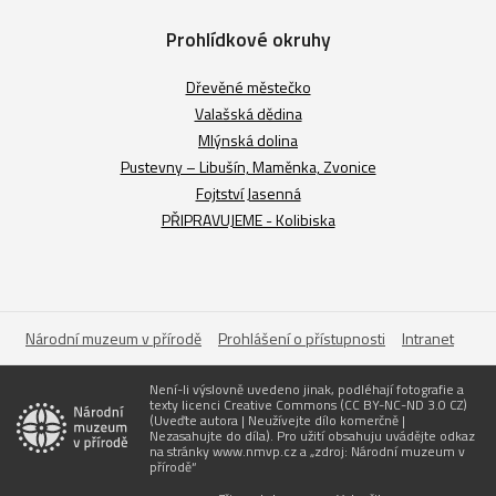
Prohlídkové okruhy
Dřevěné městečko
Valašská dědina
Mlýnská dolina
Pustevny – Libušín, Maměnka, Zvonice
Fojtství Jasenná
PŘIPRAVUJEME - Kolibiska
Národní muzeum v přírodě
Prohlášení o přístupnosti
Intranet
Není-li výslovně uvedeno jinak, podléhají fotografie a
texty licenci Creative Commons (CC BY-NC-ND 3.0 CZ)
(Uveďte autora | Neužívejte dílo komerčně |
Nezasahujte do díla). Pro užití obsahuju uvádějte odkaz
na stránky www.nmvp.cz a „zdroj: Národní muzeum v
přírodě“