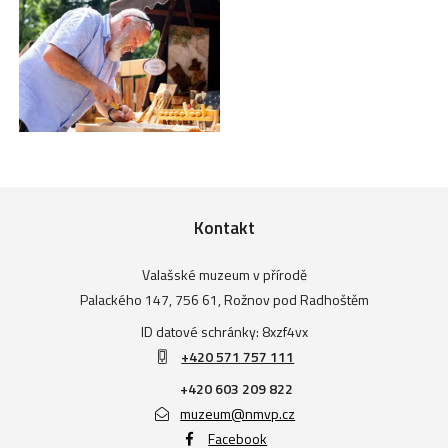
Kontakt
Valašské muzeum v přírodě
Palackého 147, 756 61, Rožnov pod Radhoštěm
ID datové schránky: 8xzf4vx
+420 571 757 111
+420 603 209 822
muzeum@nmvp.cz
Facebook