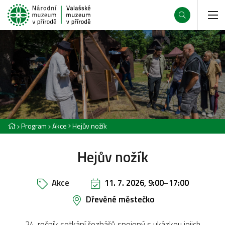
Program
Akce
Hejův nožík
Hejův nožík
Akce
11. 7. 2026, 9:00
–
17:00
Dřevěné městečko
24. ročník setkání řezbářů spojený s ukázkou jejich