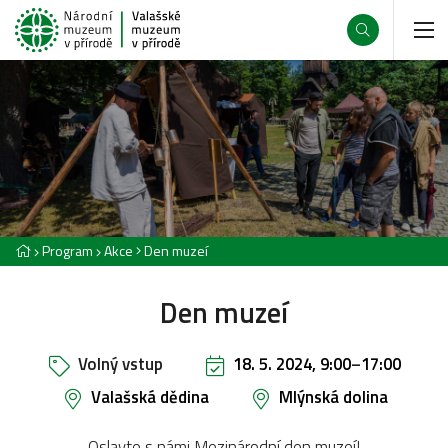
Program
Akce
Den muzeí
Den muzeí
Volný vstup
18. 5. 2024, 9:00
–
17:00
Valašská dědina
Mlýnská dolina
Oslavte s námi Mezinárodní den muzeí!