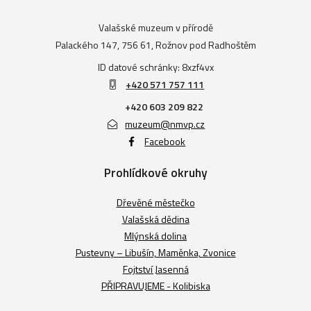
Valašské muzeum v přírodě
Palackého 147, 756 61, Rožnov pod Radhoštěm
ID datové schránky: 8xzf4vx
+420 571 757 111
+420 603 209 822
muzeum@nmvp.cz
Facebook
Prohlídkové okruhy
Dřevěné městečko
Valašská dědina
Mlýnská dolina
Pustevny – Libušín, Maměnka, Zvonice
Fojtství Jasenná
PŘIPRAVUJEME - Kolibiska