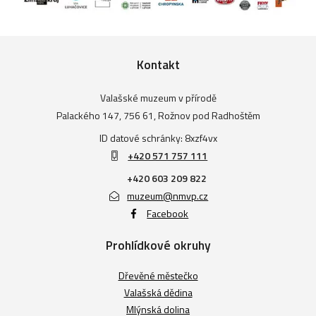
Kontakt
Valašské muzeum v přírodě
Palackého 147, 756 61, Rožnov pod Radhoštěm
ID datové schránky: 8xzf4vx
+420 571 757 111
+420 603 209 822
muzeum@nmvp.cz
Facebook
Prohlídkové okruhy
Dřevěné městečko
Valašská dědina
Mlýnská dolina