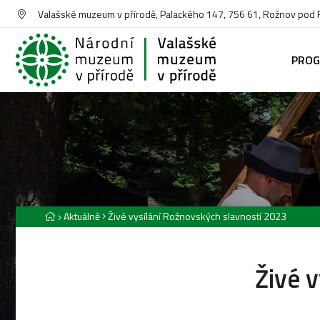
Valašské muzeum v přírodě, Palackého 147, 756 61, Rožnov pod
PRO
Aktuálně
Živé vysílání Rožnovských slavností 2023
Živé 