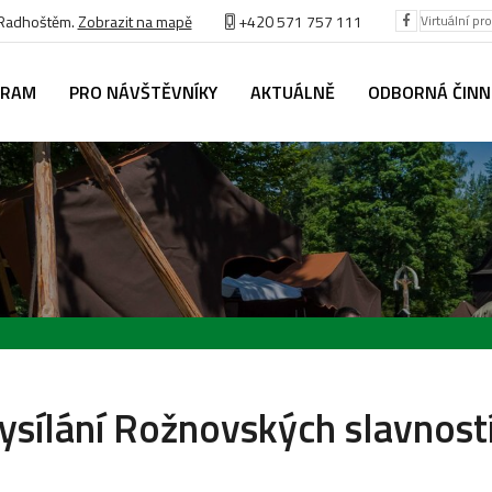
 Radhoštěm.
Zobrazit na mapě
+420 571 757 111
Virtuální pr
GRAM
PRO NÁVŠTĚVNÍKY
AKTUÁLNĚ
ODBORNÁ ČIN
vysílání Rožnovských slavnost