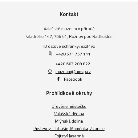
Kontakt
Valašské muzeum v přírodě
Palackého 147, 756 61, Rožnov pod Radhoštěm
ID datové schránky: 8xzf4vx
+420 571 757 111
+420 603 209 822
muzeum@nmvp.cz
Facebook
Prohlídkové okruhy
Dřevěné městečko
Valašská dědina
Mlýnská dolina
Pustevny – Libušín, Maměnka, Zvonice
Fojtství Jasenná