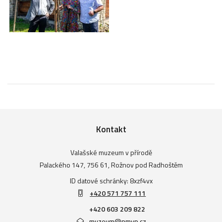
Kontakt
Valašské muzeum v přírodě
Palackého 147, 756 61, Rožnov pod Radhoštěm
ID datové schránky: 8xzf4vx
+420 571 757 111
+420 603 209 822
muzeum@nmvp.cz