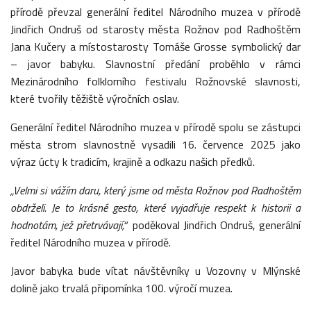
přírodě převzal generální ředitel Národního muzea v přírodě
Jindřich Ondruš od starosty města Rožnov pod Radhoštěm
Jana Kučery a místostarosty Tomáše Grosse symbolický dar
– javor babyku. Slavnostní předání proběhlo v rámci
Mezinárodního folklorního festivalu Rožnovské slavnosti,
které tvořily těžiště výročních oslav.
Generální ředitel Národního muzea v přírodě spolu se zástupci
města strom slavnostně vysadili 16. července 2025 jako
výraz úcty k tradicím, krajině a odkazu našich předků.
„Velmi si vážím daru, který jsme od města Rožnov pod Radhoštěm
obdrželi. Je to krásné gesto, které vyjadřuje respekt k historii a
hodnotám, jež přetrvávají,“
poděkoval Jindřich Ondruš, generální
ředitel Národního muzea v přírodě.
Javor babyka bude vítat návštěvníky u Vozovny v Mlýnské
dolině jako trvalá připomínka 100. výročí muzea.