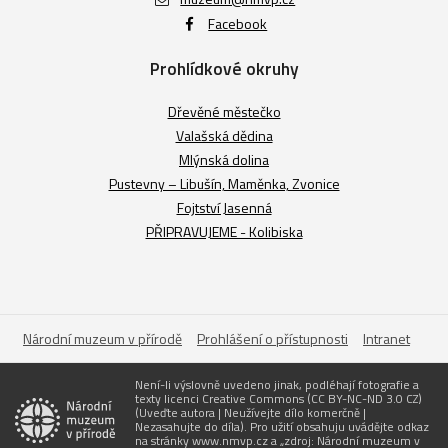
Facebook
Prohlídkové okruhy
Dřevěné městečko
Valašská dědina
Mlýnská dolina
Pustevny – Libušín, Maměnka, Zvonice
Fojtství Jasenná
PŘIPRAVUJEME - Kolibiska
Národní muzeum v přírodě
Prohlášení o přístupnosti
Intranet
Není-li výslovně uvedeno jinak, podléhají fotografie a
texty licenci Creative Commons (CC BY-NC-ND 3.0 CZ)
(Uveďte autora | Neužívejte dílo komerčně |
Nezasahujte do díla). Pro užití obsahuju uvádějte odkaz
na stránky www.nmvp.cz a „zdroj: Národní muzeum v