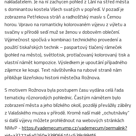
nakladatelem. Je na ní zachycen pohled z Lání na střed města
s dominantou kostela Všech svatých v popředí. V pozadí je
zobrazena Petřekova stráň a radhošťský masív s Černou
horou. Vpravo na romanticky kolorovaném výjevu z výletu a
svačiny v přírodě sedí muž se ženou v dobovém oblečení.
Výjimečnost spočívá v kombinaci technického provedení a
použití tiskařských technik – paspartový tlačený rámeček
(pohled na město), světlotisk, protlačovaný kolorovaný tisk a
vlastní námět kompozice. Výsledkem je upoutání případného
zájemce ke koupi. Text návštěvníka na rubové straně nám
přibližuje lázeňskou historii městečka Rožnova.
S motivem Rožnova byla postupem času vydána celá řada
tematicky různorodých pohlednic. Častým námětem bylo
zobrazení města a jeho blízkého okolí, později převážily záběry
z Valašského muzea v přírodě. Kromě naší malé „ochutnávky“
si další výjevy můžete prohlédnout na webových stránkách
NMvP -
https://vademecum.vmp.cz/vademecum/permalink?
xid=a3277a6a0260e3380661f4c538c98df6