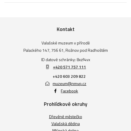
Kontakt
Valašské muzeum v přírodě
Palackého 147, 756 61, Rožnov pod Radhoštěm
ID datové schránky: 8xzf4vx
+420 571 757 111
+420 603 209 822
muzeum@nmvp.cz
Facebook
Prohlídkové okruhy
Dřevěné městečko
Valašská dědina
Mlýnská dolina