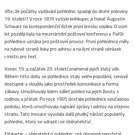
Víte, že počátky vydávání pohlednic spadají do druhé poloviny
19. století? V roce 1870 vytiskl knihkupec a tiskař Augustin
Schwarz na korespondenční lístek první kresbu vojáka. O osm
let později byla na mezinárodní poštovní konferenci v Paříži
pohlednice uznána pro poštovní provoz. První pohlednice měly
na rubové straně linky pro adresu a na lícní straně obrázek
i místo pro text.
Konec 19. a začátek 20. století znamenal jejich zlatý věk.
Během této doby se pohlednice staly velmi populární, cenově
dostupné a sloužily jako prostředek komunikace a forma
zábavy. Umožňovaly lidem sdílet pohled na jejich životy s
rodinou a přáteli. Po roce 1905 dostala pohlednice současnou
podobu, která umožňovala napsání zprávy i adresy na stejnou
stranu. Tato inovace vyvolala další prudký nárůst popularity
pohlednic, který se odrazil i ve sběratelství.
Filokartie – sběratelství pohlednic, má ohromné množství