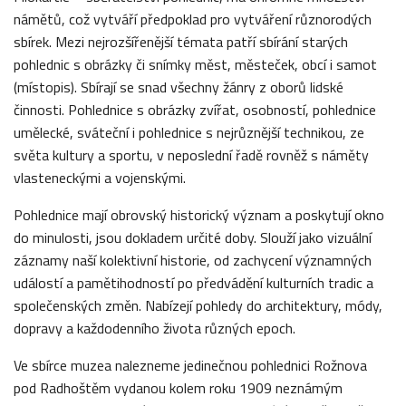
námětů, což vytváří předpoklad pro vytváření různorodých
sbírek. Mezi nejrozšířenější témata patří sbírání starých
pohlednic s obrázky či snímky měst, městeček, obcí i samot
(místopis). Sbírají se snad všechny žánry z oborů lidské
činnosti. Pohlednice s obrázky zvířat, osobností, pohlednice
umělecké, sváteční i pohlednice s nejrůznější technikou, ze
světa kultury a sportu, v neposlední řadě rovněž s náměty
vlasteneckými a vojenskými.
Pohlednice mají obrovský historický význam a poskytují okno
do minulosti, jsou dokladem určité doby. Slouží jako vizuální
záznamy naší kolektivní historie, od zachycení významných
událostí a pamětihodností po předvádění kulturních tradic a
společenských změn. Nabízejí pohledy do architektury, módy,
dopravy a každodenního života různých epoch.
Ve sbírce muzea nalezneme jedinečnou pohlednici Rožnova
pod Radhoštěm vydanou kolem roku 1909 neznámým