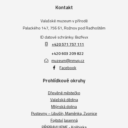
Kontakt
Valašské muzeum v přírodě
Palackého 147, 756 61, Rožnov pod Radhoštěm
ID datové schránky: 8xzf4vx
+420 571 757 111
+420 603 209 822
muzeum@nmvp.cz
Facebook
Prohlídkové okruhy
Dřevěné městečko
Valašská dědina
Mlýnská dolina
Pustevny – Libušín, Maměnka, Zvonice
Fojtství Jasenná
PŘIPRAVUJEME - Kolibiska