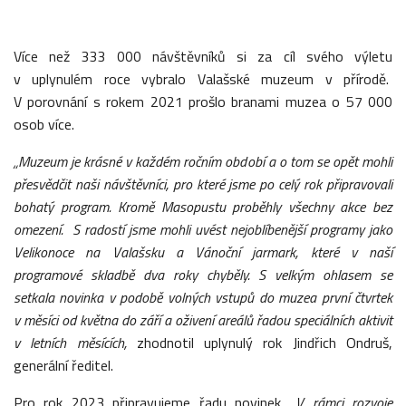
Více než 333 000 návštěvníků si za cíl svého výletu
v uplynulém roce vybralo Valašské muzeum v přírodě.
V porovnání s rokem 2021 prošlo branami muzea o 57 000
osob více.
„Muzeum je krásné v každém ročním období a o tom se opět mohli
přesvědčit naši návštěvníci, pro které jsme po celý rok připravovali
bohatý program. Kromě Masopustu proběhly všechny akce bez
omezení. S radostí jsme mohli uvést nejoblíbenější programy jako
Velikonoce na Valašsku a Vánoční jarmark, které v naší
programové skladbě dva roky chyběly. S velkým ohlasem se
setkala novinka v podobě volných vstupů do muzea první čtvrtek
v měsíci od května do září a oživení areálů řadou speciálních aktivit
v letních měsících,
zhodnotil uplynulý rok Jindřich Ondruš,
generální ředitel.
Pro rok 2023 připravujeme řadu novinek.
„V rámci rozvoje