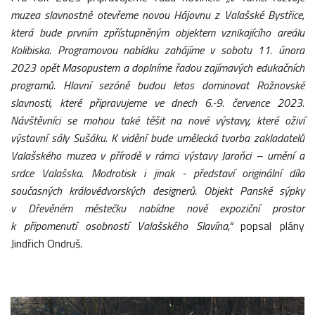
muzea slavnostně otevřeme novou Hájovnu z Valašské Bystřice,
která bude prvním zpřístupněným objektem vznikajícího areálu
Kolibiska.
Programovou nabídku zahájíme v sobotu 11. února
2023 opět Masopustem a doplníme řadou zajímavých edukačních
programů. Hlavní sezóně budou letos dominovat Rožnovské
slavnosti, které připravujeme ve dnech 6.-9. července 2023.
Návštěvníci se mohou také těšit na nové výstavy, které oživí
výstavní sály Sušáku. K vidění bude umělecká tvorba zakladatelů
Valašského muzea v přírodě v rámci výstavy Jaroňci – umění a
srdce Valašska. Modrotisk i jinak - představí originální díla
současných královédvorských designerů. Objekt Panské sýpky
v Dřevěném městečku nabídne nově expoziční prostor
k připomenutí osobností Valašského Slavína,“
popsal plány
Jindřich Ondruš.