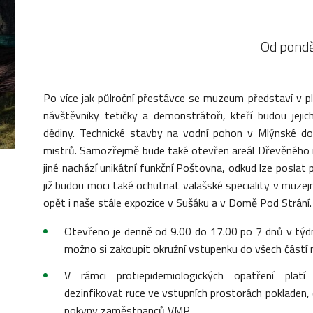
Od ponděl
Po více jak půlroční přestávce se muzeum představí v pln
návštěvníky tetičky a demonstrátoři, kteří budou jejic
dědiny. Technické stavby na vodní pohon v Mlýnské doli
mistrů. Samozřejmě bude také otevřen areál Dřevěného
jiné nachází unikátní funkční Poštovna, odkud lze poslat p
již budou moci také ochutnat valašské speciality v muzej
opět i naše stále expozice v Sušáku a v Domě Pod Strání.
Otevřeno je denně od 9.00 do 17.00 po 7 dnů v týdn
možno si zakoupit okružní vstupenku do všech část
V rámci protiepidemiologických opatření platí
dezinfikovat ruce ve vstupních prostorách pokladen, 
pokyny zaměstnanců VMP.