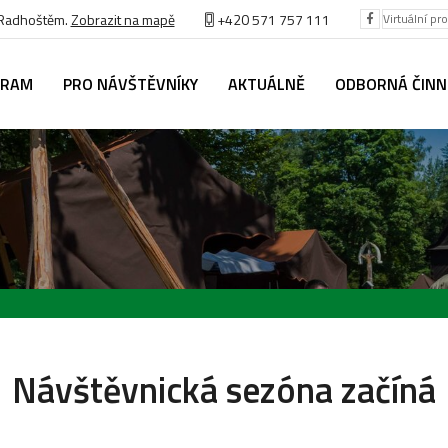
 Radhoštěm.
Zobrazit na mapě
+420 571 757 111
Virtuální pr
GRAM
PRO NÁVŠTĚVNÍKY
AKTUÁLNĚ
ODBORNÁ ČIN
Návštěvnická sezóna začíná