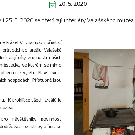
20. 5. 2020
í 25. 5. 2020 se otevírají interiéry Valašského muzea
é kráse! V chalupách přivítají
h průvodci po areálu Valašské
ně ožijí díky zručnosti našich
 městečka, ve kterém se mimo
ohlednici z výletu. Návštěvníci
ních hospodách. Přístupné jsou
u. K prohlídce všech areálů je
í muzea.
 pro návštěvníky povinnost
dodržovat rozestupy a řídit se