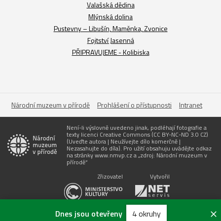
Valašská dědina
Mlýnská dolina
Pustevny – Libušín, Maměnka, Zvonice
Fojtství Jasenná
PŘIPRAVUJEME - Kolibiska
Národní muzeum v přírodě
Prohlášení o přístupnosti
Intranet
Není-li výslovně uvedeno jinak, podléhají fotografie a
texty licenci Creative Commons (CC BY-NC-ND 3.0 CZ)
(Uveďte autora | Neužívejte dílo komerčně |
Nezasahujte do díla). Pro užití obsahuju uvádějte odkaz
na stránky www.nmvp.cz a „zdroj: Národní muzeum v
přírodě“
Zřizovatel
Vytvořil
Dnes jsou otevřeny
4 okruhy