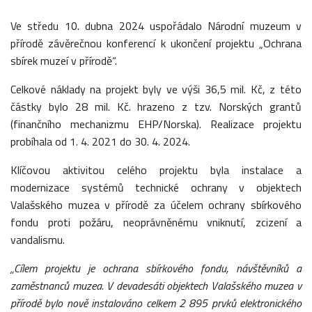
Ve středu 10. dubna 2024 uspořádalo Národní muzeum v
přírodě závěrečnou konferencí k ukončení projektu „Ochrana
sbírek muzeí v přírodě“.
Celkové náklady na projekt byly ve výši 36,5 mil. Kč, z této
částky bylo 28 mil. Kč. hrazeno z tzv. Norských grantů
(finančního mechanizmu EHP/Norska). Realizace projektu
probíhala od 1. 4. 2021 do 30. 4. 2024.
Klíčovou aktivitou celého projektu byla instalace a
modernizace systémů technické ochrany v objektech
Valašského muzea v přírodě za účelem ochrany sbírkového
fondu proti požáru, neoprávněnému vniknutí, zcizení a
vandalismu.
„Cílem projektu je ochrana sbírkového fondu, návštěvníků a
zaměstnanců muzea. V devadesáti objektech Valašského muzea v
přírodě bylo nově instalováno celkem 2 895 prvků elektronického