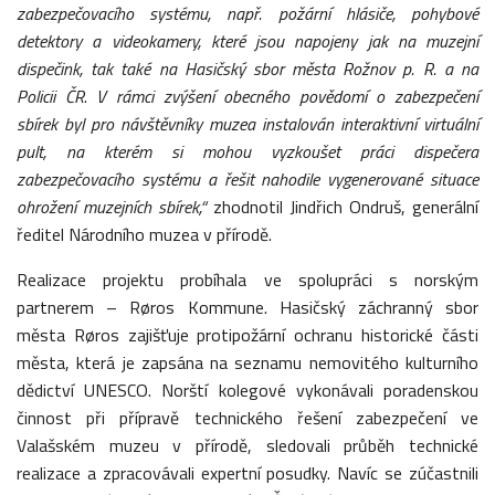
zabezpečovacího systému, např. požární hlásiče, pohybové
detektory a videokamery, které jsou napojeny jak na muzejní
dispečink, tak také na Hasičský sbor města Rožnov p. R. a na
Policii ČR
.
V rámci zvýšení obecného povědomí o zabezpečení
sbírek byl pro návštěvníky muzea instalován interaktivní virtuální
pult, na kterém si mohou vyzkoušet práci dispečera
zabezpečovacího systému a řešit nahodile vygenerované situace
ohrožení muzejních sbírek,“
zhodnotil Jindřich Ondruš, generální
ředitel Národního muzea v přírodě.
Realizace projektu probíhala ve spolupráci s norským
partnerem – Røros Kommune. Hasičský záchranný sbor
města Røros zajišťuje protipožární ochranu historické části
města, která je zapsána na seznamu nemovitého kulturního
dědictví UNESCO. Norští kolegové vykonávali poradenskou
činnost při přípravě technického řešení zabezpečení ve
Valašském muzeu v přírodě, sledovali průběh technické
realizace a zpracovávali expertní posudky. Navíc se zúčastnili