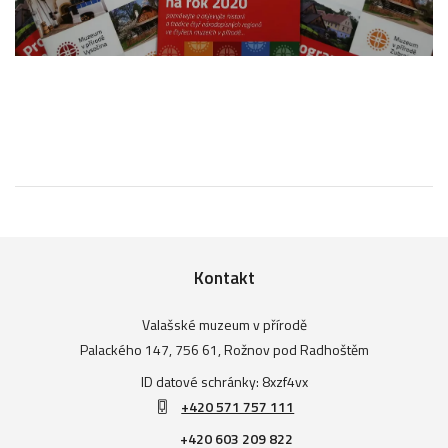
Kontakt
Valašské muzeum v přírodě
Palackého 147, 756 61, Rožnov pod Radhoštěm
ID datové schránky: 8xzf4vx
+420 571 757 111
+420 603 209 822