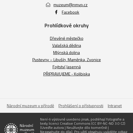
muzeum@nmvp.cz
Facebook
Prohlídkové okruhy
Dřevěné městečko
Valašská dědina
Mlýnská dolina
Pustevny – Libušín, Maměnka, Zvonice
Fojtství Jasenná
PŘIPRAVUJEME - Kolibiska
Národní muzeum v přírodě
Prohlášení o přístupnosti
Intranet
Není-li výslovně uvedeno jinak, podléhají fotografie a
texty licenci Creative Commons (CC BY-NC-ND 3.0 CZ)
(Uveďte autora | Neužívejte dílo komerčně |
Nezasahujte do díla). Pro užití obsahuju uvádějte odkaz