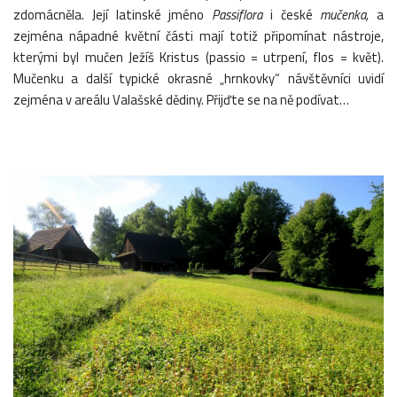
zdomácněla. Její
latinské jméno
Passiflora
i české
mučenka,
a
zejména nápadné květní části
mají totiž připomínat nástroje,
kterými byl mučen Ježíš Kristus (passio = utrpení, flos = květ).
Mučenku a další typické okrasné „hrnkovky“ návštěvníci uvidí
zejména v areálu Valašské dědiny. Přijďte se na ně podívat…