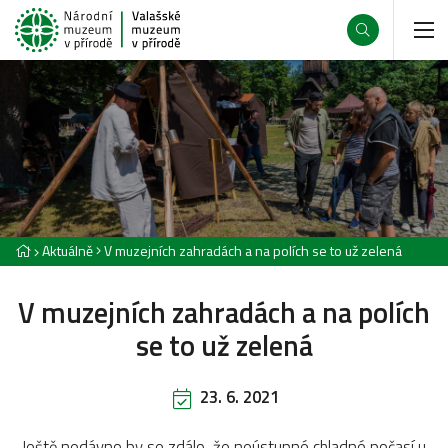
Aktuálně
V muzejních zahradách a na polích se to už zelená
V muzejních zahradách a na polích
se to už zelená
23. 6. 2021
Ještě nedávno by se zdálo, že neústupné chladné počasí u