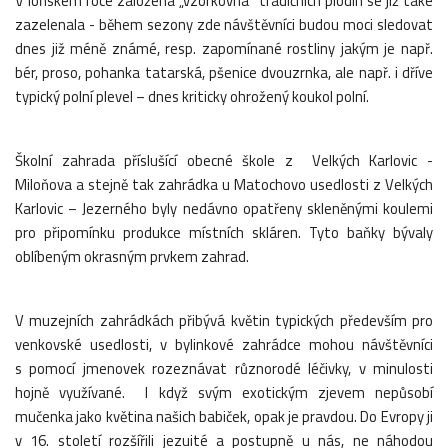
V loňském roce založená „vzorkovna“ tradičních plodin se již také
zazelenala - během sezony zde návštěvníci budou moci sledovat
dnes již méně známé, resp. zapomínané rostliny jakým je např.
bér, proso, pohanka tatarská, pšenice dvouzrnka, ale např. i dříve
typický polní plevel – dnes kriticky ohrožený koukol polní.
Školní zahrada příslušící obecné škole z Velkých Karlovic -
Miloňova a stejně tak zahrádka u
Matochovo usedlosti z Velkých
Karlovic – Jezerného byly nedávno opatřeny skleněnými koulemi
pro připomínku produkce místních skláren. Tyto baňky
bývaly
oblíbeným okrasným prvkem zahrad.
V muzejních zahrádkách přibývá květin typických především pro
venkovské usedlosti, v bylinkové zahrádce mohou návštěvníci
s pomocí jmenovek rozeznávat různorodé léčivky, v minulosti
hojně využívané. I když svým exotickým zjevem nepůsobí
mučenka jako květina našich babiček, opak je pravdou. Do Evropy ji
v 16. století rozšířili jezuité a postupně u nás, ne náhodou