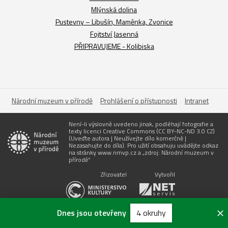
Mlýnská dolina
Pustevny – Libušín, Maměnka, Zvonice
Fojtství Jasenná
PŘIPRAVUJEME - Kolibiska
Národní muzeum v přírodě
Prohlášení o přístupnosti
Intranet
Není-li výslovně uvedeno jinak, podléhají fotografie a
texty licenci Creative Commons (CC BY-NC-ND 3.0 CZ)
(Uveďte autora | Neužívejte dílo komerčně |
Nezasahujte do díla). Pro užití obsahuju uvádějte odkaz
na stránky www.nmvp.cz a „zdroj: Národní muzeum v
přírodě“
Zřizovatel
Vytvořil
Dnes jsou otevřeny
4 okruhy