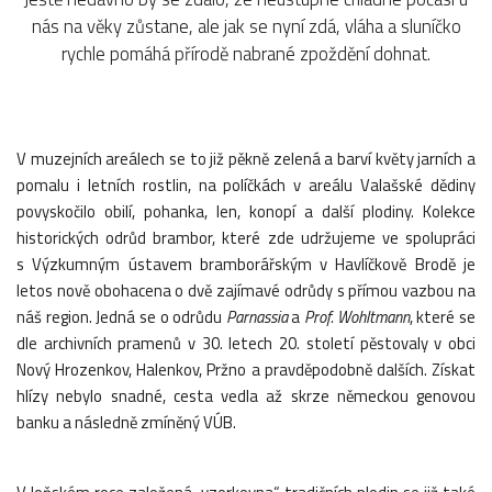
nás na věky zůstane, ale jak se nyní zdá, vláha a sluníčko
rychle pomáhá přírodě nabrané zpoždění dohnat.
V muzejních areálech se to již pěkně zelená a barví květy jarních a
pomalu i letních rostlin, na políčkách v areálu Valašské dědiny
povyskočilo obilí, pohanka, len, konopí a další plodiny. Kolekce
historických odrůd brambor, které zde udržujeme ve spolupráci
s Výzkumným ústavem bramborářským v Havlíčkově Brodě je
letos nově obohacena o dvě zajímavé odrůdy s přímou vazbou na
náš region. Jedná se o odrůdu
Parnassia
a
Prof. Wohltmann
, které se
dle archivních pramenů v 30. letech 20. století pěstovaly v obci
Nový Hrozenkov, Halenkov, Pržno a pravděpodobně dalších. Získat
hlízy nebylo snadné, cesta vedla až skrze německou genovou
banku a následně zmíněný VÚB.