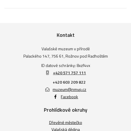
Kontakt
Valašské muzeum v přírodě
Palackého 147, 756 61, Rožnov pod Radhoštěm
ID datové schránky: 8xzf4vx
+420 571 757 111
+420 603 209 822
muzeum@nmvp.cz
Facebook
Prohlídkové okruhy
Dřevěné městečko
Valašská dědina