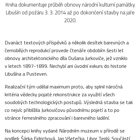
Kniha dokumentuje průběh obnovy národní kulturní památky
Libušín od požáru 3. 3. 2014 až po dokončení stavby na jaře
2020.
Dvanáct textových příspěvků a několik desítek barevných a
černobílých reprodukcí provede čtenáře obdobím šesti let
obnovy architektonického díla Dušana Jurkoviče, jež vzniklo
v letech 1897-1899. Nechybí ani úvodní exkurs do historie
Libušína a Pusteven.
Realizační tým udělal maximum proto, aby splnil náročná
kritéria vědecky pojaté rekonstrukce za využití všech
soudobých technologických postupů. Výsledná stavba se tak
co nejvíc přiblížila Jurkovičovu původnímu pojetí a to po
stránce řemeslného zpracování i barevného ladění.
Na koncepci knihy vydané Národním muzeum v přírodě se
podíleli: Šárka Fidrichová, Jan Všetečka, Libor Teplý. Součástí