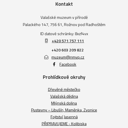
Kontakt
Valašské muzeum v přírodě
Palackého 147, 756 61, Rožnov pod Radhoštěm
ID datové schránky: 8xzf4vx
+420 571 757 111
+420 603 209 822
muzeum@nmvp.cz
Facebook
Prohlídkové okruhy
Dřevěné městečko
Valašská dědina
Mlýnská dolina
Pustevny – Libušín, Maměnka, Zvonice
Fojtství Jasenná
PŘIPRAVUJEME - Kolibiska