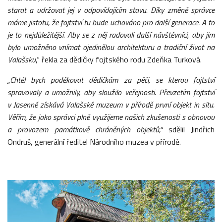
starat a udržovat jej v odpovídajícím stavu. Díky změně správce
máme jistotu, že fojtství tu bude uchováno pro další generace. A to
je to nejdůležitější. Aby se z něj radovali další návštěvníci, aby jim
bylo umožněno vnímat ojedinělou architekturu a tradiční život na
Valašsku
,“ řekla za dědičky fojtského rodu Zdeňka Turková.
„Chtěl bych poděkovat dědičkám za péči, se kterou fojtství
spravovaly a umožnily, aby sloužilo veřejnosti. Převzetím fojtství
v
Jasenné získává Valašské muzeum v přírodě první objekt in situ.
Věřím, že jako správci plně využijeme našich zkušenosti s
obnovou
a provozem památkově chráněných objektů,“
sdělil Jindřich
Ondruš, generální ředitel Národního muzea v přírodě.