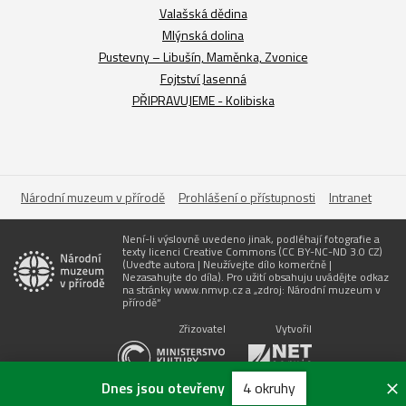
Valašská dědina
Mlýnská dolina
Pustevny – Libušín, Maměnka, Zvonice
Fojtství Jasenná
PŘIPRAVUJEME - Kolibiska
Národní muzeum v přírodě
Prohlášení o přístupnosti
Intranet
Není-li výslovně uvedeno jinak, podléhají fotografie a
texty licenci Creative Commons (CC BY-NC-ND 3.0 CZ)
(Uveďte autora | Neužívejte dílo komerčně |
Nezasahujte do díla). Pro užití obsahuju uvádějte odkaz
na stránky www.nmvp.cz a „zdroj: Národní muzeum v
přírodě“
Zřizovatel
Vytvořil
Dnes jsou otevřeny
4 okruhy