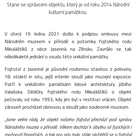
Stane se správcem objektu, který je od roku 2014 Národní
kulturní památkou.
V úterý 19. ledna 2021 došlo k podpisu smlouvy mezi
Národním muzeem v přírodě a potomky fojtského rodu
Mikuláštíků z obce Jasenná na Zlínsku. Završilo se tak
několikaleté jednání o osudu této unikátní památky.
Fojtství z Jasenné je původní roubenou stavbou z poloviny
18. století in situ, jejíž interiér slouží jako muzejní expozice.
Patří k unikátním památkám lidové architektury jižního
Valašska. Dědičky fojtského rodu Mikuláštíků o objekt
pečovaly od roku 1993, kdy jim byl v restituci vrácen. Objekt
zároveň procházel obnovou a sloužil jako soukromé muzeum.
„Jsme velmi rády, že objekt našeho fojtství přechází pod správu
Národního muzea v přírodě. Věkem dochází k úbytku sil fyzických i
možností finančních, a tak pro nás bylo stále složitější se o fojtství