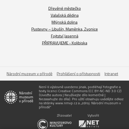
Dřevěné městečko
Valašská dědina
Mlýnská dolina
Pustevny – Libušín, Maměnka, Zvonice
Fojtství Jasenná
PŘIPRAVUJEME - Kolibiska
Národní muzeum v přírodě
Prohlášení o přístupnosti
Intranet
Není-li výslovně uvedeno jinak, podléhají fotografie a
texty licenci Creative Commons (CC BY-NC-ND 3.0 CZ)
(Uveďte autora | Neužívejte dílo komerčně |
Nezasahujte do díla). Pro užití obsahuju uvádějte odkaz
na stránky www.nmvp.cz a „zdroj: Národní muzeum v
přírodě“
Zřizovatel
Vytvořil