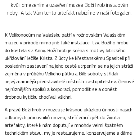
kvůli omezením a uzavření muzea Boží hrob instalován
nebyl. A tak Vám tento artefakt nabízíme v naší fotogalerii.
K Velikonocům na Valašsku patří v rožnovském Valašském
muzeu v přírodě mimo jiné také instalace tzv. Božího hrobu
do kostela sv. Anny. Boží hrob je scéna s motivy biblického
ukřižování Ježíše Krista. Z úcty ke křesťanskému Spasiteli při
posledním zastavení na jeho cestě utrpením se na jejich stráži
zejména v průběhu Velkého pátku a Bílé soboty střídali
nejvýznamnější představitelé místních zastupitelstev, členové
nejrůznějších spolků a korporací, pomodlit se a donést
drobnou kytičku chodívali všichni.
A právě Boží hrob v muzeu je krásnou ukázkou činnosti našich
odborných pracovníků muzea, kteří vrací zpět do života
artefakty, které k nám doputují v mnohdy velmi špatném
technickém stavu, my je restaurujeme, konzervujeme a dáme