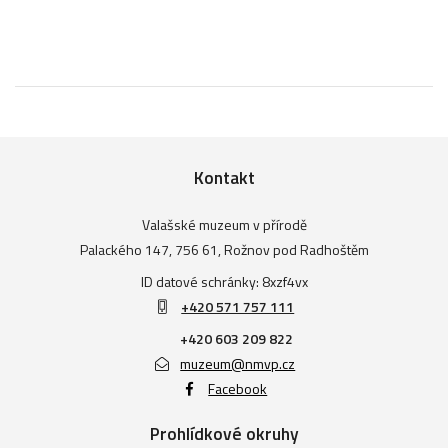
Kontakt
Valašské muzeum v přírodě
Palackého 147, 756 61, Rožnov pod Radhoštěm
ID datové schránky: 8xzf4vx
+420 571 757 111
+420 603 209 822
muzeum@nmvp.cz
Facebook
Prohlídkové okruhy