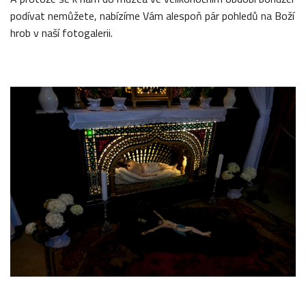
podívat nemůžete, nabízíme Vám alespoň pár pohledů na Boží
hrob v naší fotogalerii.