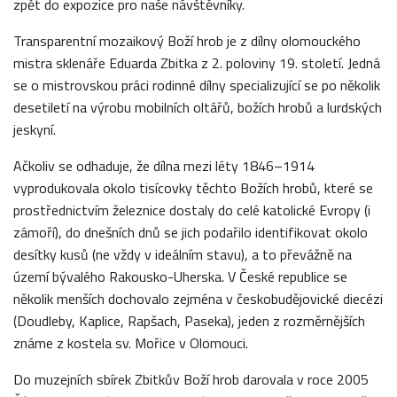
zpět do expozice pro naše návštěvníky.
Transparentní mozaikový Boží hrob je z dílny olomouckého
mistra sklenáře Eduarda Zbitka z 2. poloviny 19. století. Jedná
se o mistrovskou práci rodinné dílny specializující se po několik
desetiletí na výrobu mobilních oltářů, božích hrobů a lurdských
jeskyní.
Ačkoliv se odhaduje, že dílna mezi léty 1846–1914
vyprodukovala okolo tisícovky těchto Božích hrobů, které se
prostřednictvím železnice dostaly do celé katolické Evropy (i
zámoří), do dnešních dnů se jich podařilo identifikovat okolo
desítky kusů (ne vždy v ideálním stavu), a to převážně na
území bývalého Rakousko-Uherska. V České republice se
několik menších dochovalo zejména v českobudějovické diecézi
(Doudleby, Kaplice, Rapšach, Paseka), jeden z rozměrnějších
známe z kostela sv. Mořice v Olomouci.
Do muzejních sbírek Zbitkův Boží hrob darovala v roce 2005