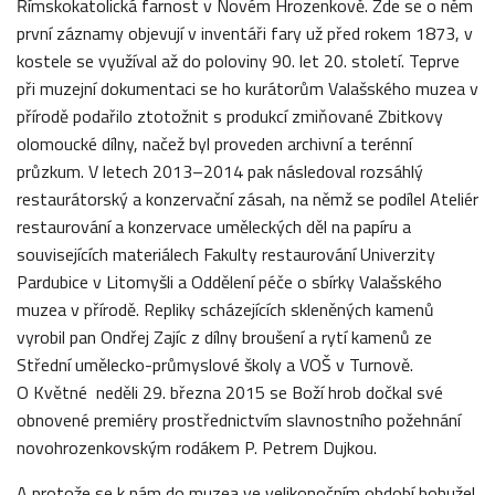
Římskokatolická farnost v Novém Hrozenkově. Zde se o něm
první záznamy objevují v inventáři fary už před rokem 1873, v
kostele se využíval až do poloviny 90. let 20. století. Teprve
při muzejní dokumentaci se ho kurátorům Valašského muzea v
přírodě podařilo ztotožnit s produkcí zmiňované Zbitkovy
olomoucké dílny, načež byl proveden archivní a terénní
průzkum. V letech 2013–2014 pak následoval rozsáhlý
restaurátorský a konzervační zásah, na němž se podílel Ateliér
restaurování a konzervace uměleckých děl na papíru a
souvisejících materiálech Fakulty restaurování Univerzity
Pardubice v Litomyšli a Oddělení péče o sbírky Valašského
muzea v přírodě. Repliky scházejících skleněných kamenů
vyrobil pan Ondřej Zajíc z dílny broušení a rytí kamenů ze
Střední umělecko-průmyslové školy a VOŠ v Turnově.
O Květné neděli 29. března 2015 se Boží hrob dočkal své
obnovené premiéry prostřednictvím slavnostního požehnání
novohrozenkovským rodákem P. Petrem Dujkou.
A protože se k nám do muzea ve velikonočním období bohužel