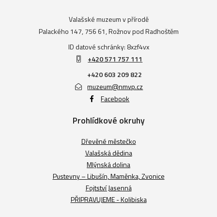
Valašské muzeum v přírodě
Palackého 147, 756 61, Rožnov pod Radhoštěm
ID datové schránky: 8xzf4vx
+420 571 757 111
+420 603 209 822
muzeum@nmvp.cz
Facebook
Prohlídkové okruhy
Dřevěné městečko
Valašská dědina
Mlýnská dolina
Pustevny – Libušín, Maměnka, Zvonice
Fojtství Jasenná
PŘIPRAVUJEME - Kolibiska