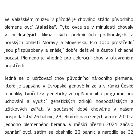
Ve Valašském muzeu v přírodě je chováno stádo původního
plemene ovcí
„Valaška“
. Tyto ovce se v minulosti chovaly
v nejdrsnějších klimatických podmínkách podhorských a
horských oblastí Moravy a Slovenska. Pro toto prostřední
jsou přizpůsobeny a snášejí dobře deštivé a často i chladné
počasí. Plemeno je vhodné pro celoroční chov v otevřeném
prostředí.
Jedná se o udržovací chov původního národního plemene,
které je zapsáno v Evropské genové knize a v rámci České
republiky tvoří tzv. genetický zdroj Národního programu pro
uchování a využití genetických zdrojů hospodářských a
užitkových zvířat. V současné době chováme v našem
hospodářství 26 bahnic, 23 jehniček narozených v roce 2020 a
jednoho plemenného berana. V měsíci březnu 2021 začalo
bahnění ovcí, zatím se obahnilo 23 bahnic a narodilo se 32