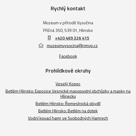
Rychlý kontakt
Muzeum v přírodě Vysočina
Příčná 350, 539 01, Hlinsko
+420 469 326 415
muzeumvysocina@nmvp.cz
Facebook
Prohlídkové okruhy
Veselý Kopec
Betlém Hlinsko: Expozice Vesnické masopustní obchůzky a masky na
Hlinecku
Betlém Hlinsko: Řemeslnická obydlí
Betlém Hlinsko: Betlém na dotek
Vodní kovací hamr ve Svobodných Hamrech