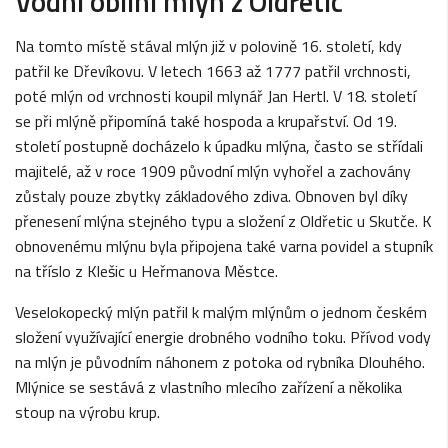
Vodní obilní mlýn z Oldřetic
Na tomto místě stával mlýn již v polovině 16. století, kdy
patřil ke Dřevíkovu. V letech 1663 až 1777 patřil vrchnosti,
poté mlýn od vrchnosti koupil mlynář Jan Hertl. V 18. století
se při mlýně připomíná také hospoda a krupařství. Od 19.
století postupně docházelo k úpadku mlýna, často se střídali
majitelé, až v roce 1909 původní mlýn vyhořel a zachovány
zůstaly pouze zbytky základového zdiva. Obnoven byl díky
přenesení mlýna stejného typu a složení z Oldřetic u Skutče. K
obnovenému mlýnu byla připojena také varna povidel a stupník
na tříslo z Klešic u Heřmanova Městce.
Veselokopecký mlýn patřil k malým mlýnům o jednom českém
složení využívající energie drobného vodního toku. Přívod vody
na mlýn je původním náhonem z potoka od rybníka Dlouhého.
Mlýnice se sestává z vlastního mlecího zařízení a několika
stoup na výrobu krup.