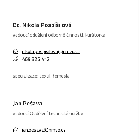
Bc. Nikola Pospíšilová
vedoucí oddělení odborné činnosti, kurátorka
nikola.pospisilova@nmvp.cz
469 326 412
specializace: textil, řemesla
Jan Pešava
vedoucí Oddělení technické údržby
jan.pesava@nmvp.cz