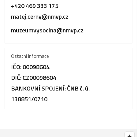
+420 469 333 175
matej.cerny@nmvp.cz
muzeumvysocina@nmvp.cz
Ostatní informace
IČO:
00098604
DIČ:
CZ00098604
BANKOVNÍ SPOJENÍ:
ČNB č. ú.
138851/0710