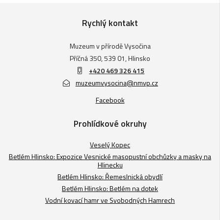
Rychlý kontakt
Muzeum v přírodě Vysočina
Příčná 350, 539 01, Hlinsko
+420 469 326 415
muzeumvysocina@nmvp.cz
Facebook
Prohlídkové okruhy
Veselý Kopec
Betlém Hlinsko: Expozice Vesnické masopustní obchůzky a masky na
Hlinecku
Betlém Hlinsko: Řemeslnická obydlí
Betlém Hlinsko: Betlém na dotek
Vodní kovací hamr ve Svobodných Hamrech