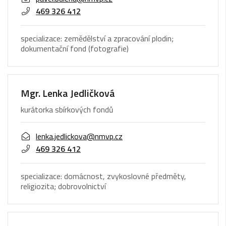
469 326 412
specializace: zemědělství a zpracování plodin;
dokumentační fond (fotografie)
Mgr. Lenka Jedličková
kurátorka sbírkových fondů
lenka.jedlickova@nmvp.cz
469 326 412
specializace: domácnost, zvykoslovné předměty,
religiozita; dobrovolnictví