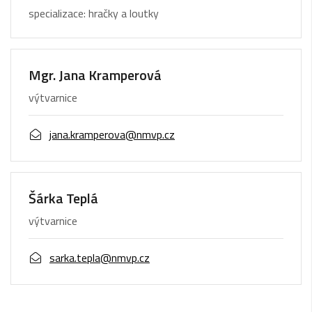
specializace: hračky a loutky
Mgr. Jana Kramperová
výtvarnice
jana.kramperova@nmvp.cz
Šárka Teplá
výtvarnice
sarka.tepla@nmvp.cz