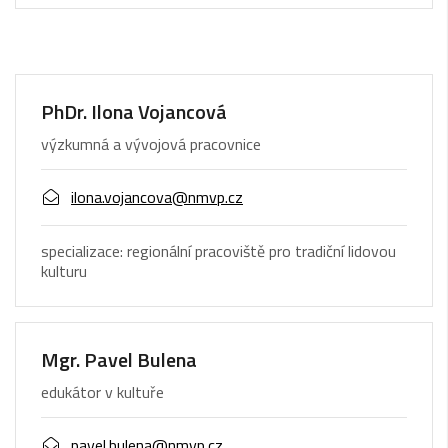
PhDr. Ilona Vojancová
výzkumná a vývojová pracovnice
ilona.vojancova@nmvp.cz
specializace: regionální pracoviště pro tradiční lidovou
kulturu
Mgr. Pavel Bulena
edukátor v kultuře
pavel.bulena@nmvp.cz