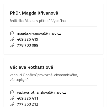
PhDr. Magda Křivanová
ředitelka Muzea v přírodě Vysočina
magda.krivanova@nmvp.cz
469 326 415
778 700 099
Václava Rothanzlová
vedoucí Oddělení provozně-ekonomického,
zástupkyně
vaclava.rothanzlova@nmvp.cz
469 326 411
777 360 212