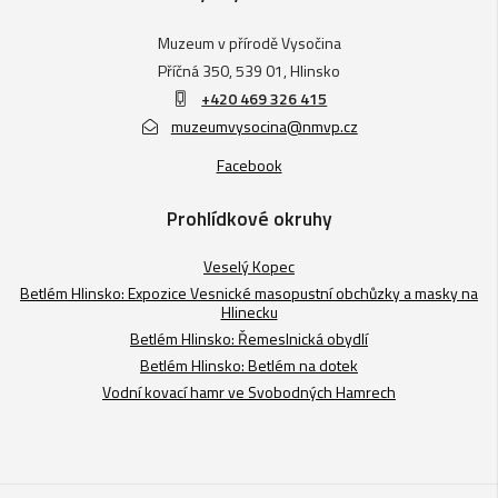
Muzeum v přírodě Vysočina
Příčná 350, 539 01, Hlinsko
+420 469 326 415
muzeumvysocina@nmvp.cz
Facebook
Prohlídkové okruhy
Veselý Kopec
Betlém Hlinsko: Expozice Vesnické masopustní obchůzky a masky na
Hlinecku
Betlém Hlinsko: Řemeslnická obydlí
Betlém Hlinsko: Betlém na dotek
Vodní kovací hamr ve Svobodných Hamrech