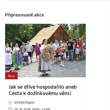
Připravované akce
Akce
Jak se dříve hospodařilo aneb
Cesta k dožínkovému věnci
Veselý Kopec
15. 8. 2026, 9:00
–
17:00