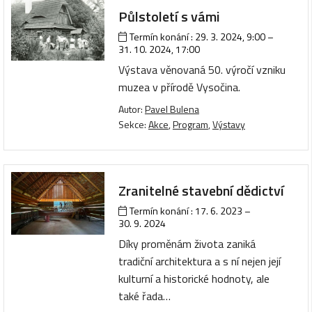
Půlstoletí s vámi
Termín konání :
29. 3. 2024, 9:00
–
31. 10. 2024, 17:00
Výstava věnovaná 50. výročí vzniku
muzea v přírodě Vysočina.
Autor:
Pavel Bulena
Sekce:
Akce
,
Program
,
Výstavy
Zranitelné stavební dědictví
Termín konání :
17. 6. 2023
–
30. 9. 2024
Díky proměnám života zaniká
tradiční architektura a s ní nejen její
kulturní a historické hodnoty, ale
také řada…