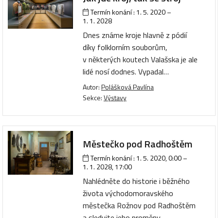
Termín konání :
1. 5. 2020
–
1. 1. 2028
Dnes známe kroje hlavně z pódií
díky folklorním souborům,
v některých koutech Valašska je ale
lidé nosí dodnes. Vypadal…
Autor:
Polášková Pavlína
Sekce:
Výstavy
Městečko pod Radhoštěm
Termín konání :
1. 5. 2020, 0:00
–
1. 1. 2028, 17:00
Nahlédněte do historie i běžného
života východomoravského
městečka Rožnov pod Radhoštěm
a sledujte jeho proměny…