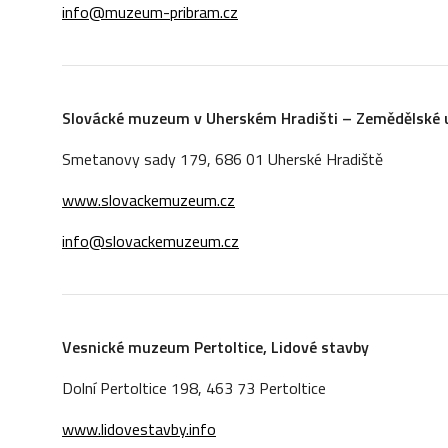
info@muzeum-pribram.cz
Slovácké muzeum v Uherském Hradišti – Zemědělské u
Smetanovy sady 179, 686 01 Uherské Hradiště
www.slovackemuzeum.cz
info@slovackemuzeum.cz
Vesnické muzeum Pertoltice, Lidové stavby
Dolní Pertoltice 198, 463 73 Pertoltice
www.lidovestavby.info