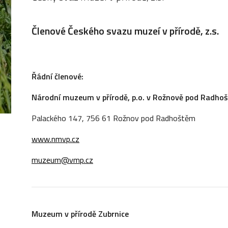
Členové Českého svazu muzeí v přírodě, z.s.
Řádní členové:
Národní muzeum v přírodě, p.o. v Rožnově pod Radho
Palackého 147, 756 61 Rožnov pod Radhoštěm
www.nmvp.cz
muzeum@vmp.cz
Muzeum v přírodě Zubrnice