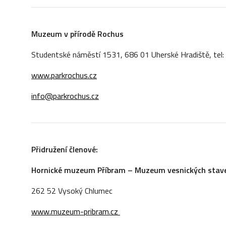
Muzeum v
p
ří
rod
ě
Rochus
Studentské náměstí 1531, 686 01 Uherské Hradiště, tel
www.parkrochus.cz
info@parkrochus.cz
Přidružení členové:
Hornické muzeum Příbram – Muzeum vesnických staveb
262 52 Vysoký Chlumec
www.muzeum-pribram.cz