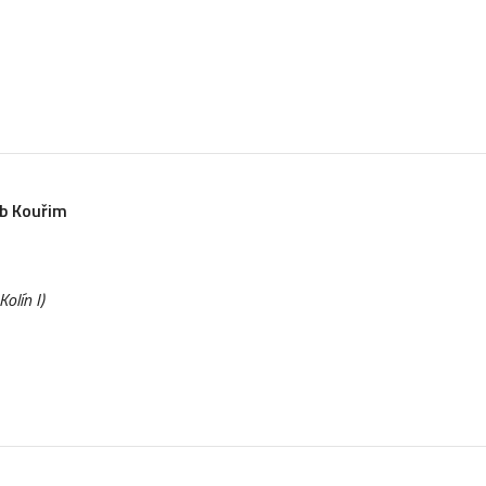
b Kouřim
olín I)