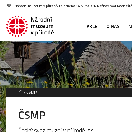
Národní muzeum v přírodě, Palackého 147, 756 61, Rožnov pod Radhoš
AKCE
O NÁS
M
ČSMP
ČSMP
Český svaz muzeí v přírodě, z.s.