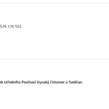
: 576 776 552
 středního Povltaví Vysoký Chlumec u Sedlčan