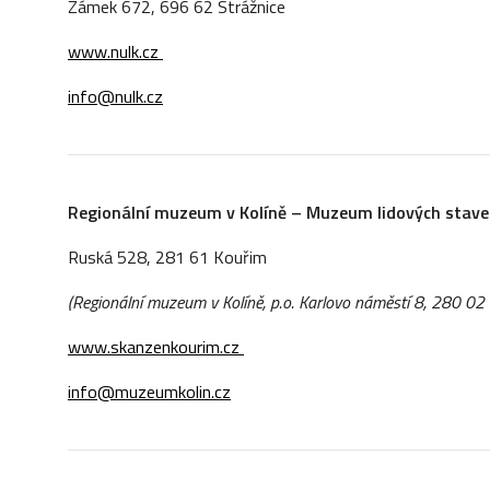
Zámek 672, 696 62 Strážnice
www.nulk.cz
info@nulk.cz
Regionální muzeum v
Kol
í
n
ě
–
Muzeum lidových stave
Ruská 528, 281 61 Kouřim
(Regionální muzeum v
Kol
í
n
ě
, p.o. Karlovo náměstí 8, 280 02 K
www.skanzenkourim.cz
info@muzeumkolin.cz