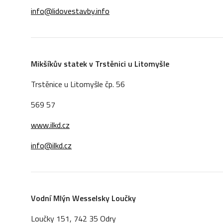
info@lidovestavby.info
Mikšíkův statek v
Trst
ě
nici u Litomyšle
Trstěnice u Litomyšle čp. 56
569 57
www.ilkd.cz
info@ilkd.cz
Vodní Mlýn Wesselsky Loučky
Loučky 151, 742 35 Odry