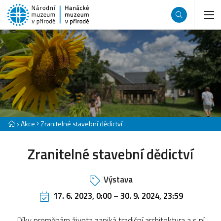
Akce
Zranitelné stavební dědictví
Zranitelné stavební dědictví
Výstava
17. 6. 2023, 0:00
–
30. 9. 2024, 23:59
Díky proměnám života zaniká tradiční architektura a s ní