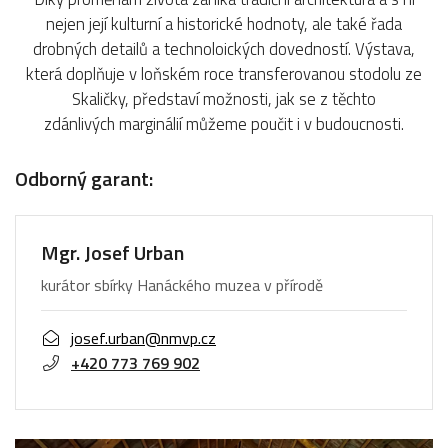
nejen její kulturní a historické hodnoty, ale také řada
drobných detailů a technoloických dovedností. Výstava,
která doplňuje v loňském roce transferovanou stodolu ze
Skaličky, představí možnosti, jak se z těchto
zdánlivých marginálií můžeme poučit i v budoucnosti.
Odborný garant:
Mgr. Josef Urban
kurátor sbírky Hanáckého muzea v přírodě
josef.urban@nmvp.cz
+420 773 769 902