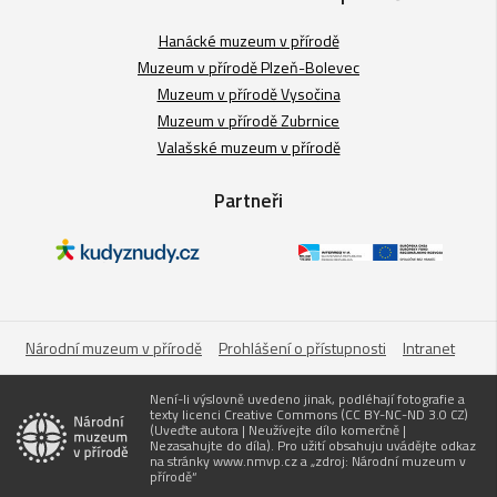
Hanácké muzeum v přírodě
Muzeum v přírodě Plzeň-Bolevec
Muzeum v přírodě Vysočina
Muzeum v přírodě Zubrnice
Valašské muzeum v přírodě
Partneři
Národní muzeum v přírodě
Prohlášení o přístupnosti
Intranet
Není-li výslovně uvedeno jinak, podléhají fotografie a
texty licenci Creative Commons (CC BY-NC-ND 3.0 CZ)
(Uveďte autora | Neužívejte dílo komerčně |
Nezasahujte do díla). Pro užití obsahuju uvádějte odkaz
na stránky www.nmvp.cz a „zdroj: Národní muzeum v
přírodě“