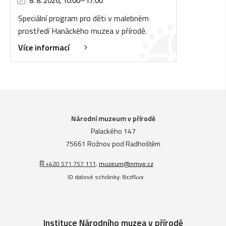
8. 8. 2026, 10:00
–
17:00
Speciální program pro děti v malebném
prostředí Hanáckého muzea v přírodě.
Více informací
Národní muzeum v přírodě
Palackého 147
75661 Rožnov pod Radhoštěm
+420 571 757 111
,
muzeum@nmvp.cz
ID datové schránky: 8xzf4vx
Instituce Národního muzea v přírodě