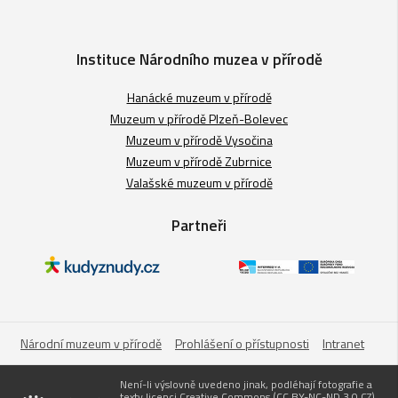
Instituce Národního muzea v přírodě
Hanácké muzeum v přírodě
Muzeum v přírodě Plzeň-Bolevec
Muzeum v přírodě Vysočina
Muzeum v přírodě Zubrnice
Valašské muzeum v přírodě
Partneři
Národní muzeum v přírodě
Prohlášení o přístupnosti
Intranet
Není-li výslovně uvedeno jinak, podléhají fotografie a
texty licenci Creative Commons (CC BY-NC-ND 3.0 CZ)